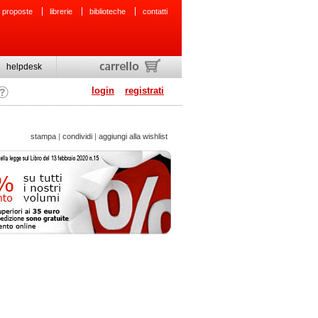
 proposte
librerie
biblioteche
contatti
helpdesk
login
registrati
stampa
|
condividi
|
aggiungi alla wishlist