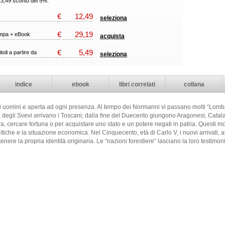
23,49 sconto del 5%.
€
12,49
seleziona
€
29,19
ampa + eBook
acquista
€
5,49
itoli a partire da
seleziona
indice
ebook
libri correlati
collana
di uomini e aperta ad ogni presenza. Al tempo dei Normanni vi passano molti “Lomb
degli Svevi arrivano i Toscani; dalla fine del Duecento giungono Aragonesi, Catalani
a, cercare fortuna o per acquistare uno stato e un potere negati in patria. Questi molte
litiche e la situazione economica. Nel Cinquecento, età di Carlo V, i nuovi arrivati, 
tenere la propria identità originaria. Le “nazioni forestiere” lasciano la loro testim