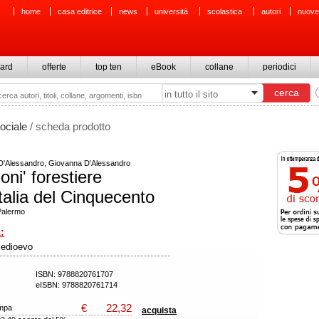
home
casa editrice
news
università
scolastica
autori
nuove
ard
offerte
top ten
eBook
collane
periodici
sociale
/ scheda prodotto
D'Alessandro, Giovanna D'Alessandro
oni' forestiere
Italia del Cinquecento
 Palermo
:
edioevo
ISBN: 9788820761707
eISBN: 9788820761714
€
22,32
ampa
acquista