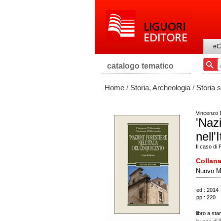
eC
catalogo tematico
Home
/
Storia, Archeologia
/
Storia 
Vincenzo 
'Nazi
nell'
Il caso di
Collana
Nuovo M
ed.: 2014
pp.: 220
libro a st