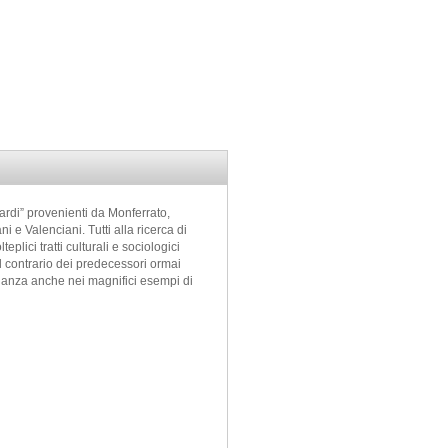
ardi” provenienti da Monferrato,
 e Valenciani. Tutti alla ricerca di
plici tratti culturali e sociologici
al contrario dei predecessori ormai
onianza anche nei magnifici esempi di