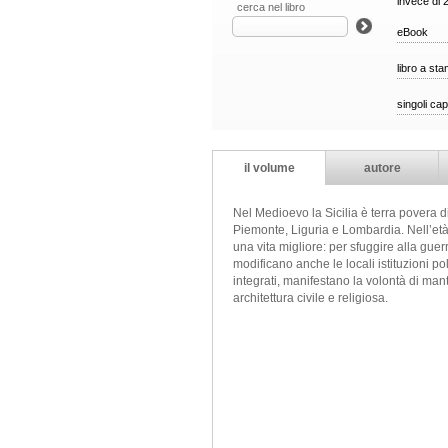
invece di 
cerca nel libro
eBook
libro a st
singoli cap
il volume
autore
Nel Medioevo la Sicilia è terra povera 
Piemonte, Liguria e Lombardia. Nell’età 
una vita migliore: per sfuggire alla guerr
modificano anche le locali istituzioni po
integrati, manifestano la volontà di man
architettura civile e religiosa.