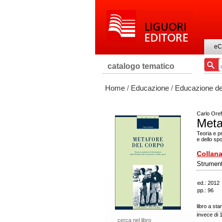
eC
catalogo tematico
Home
/
Educazione
/
Educazione deg
Carlo Oref
Meta
Teoria e p
e dello spo
Collana
Strument
ed.: 2012
pp.: 96
libro a st
invece di 
cerca nel libro