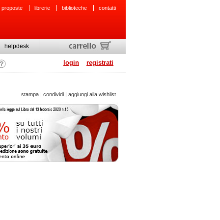
 proposte
librerie
biblioteche
contatti
helpdesk
login
registrati
stampa
|
condividi
|
aggiungi alla wishlist