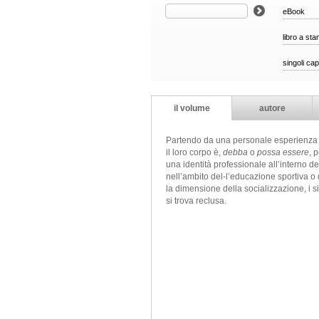
eBook
libro a st
singoli cap
il volume
autore
Partendo da una personale esperienza di
il loro corpo è,
debba
o
possa essere
, 
una identità professionale all’interno de
nell’ambito del-l’educazione sportiva o d
la dimensione della socializzazione, i sig
si trova reclusa.