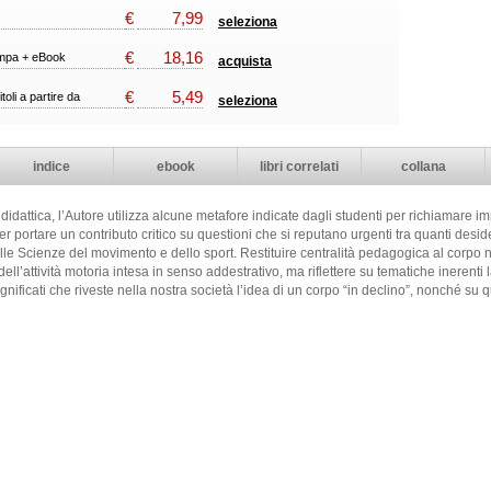
€
7,99
seleziona
€
18,16
ampa + eBook
acquista
€
5,49
itoli a partire da
seleziona
indice
ebook
libri correlati
collana
dattica, l’Autore utilizza alcune metafore indicate dagli studenti per richiamare i
per portare un contributo critico su questioni che si reputano urgenti tra quanti desid
lle Scienze del movimento e dello sport. Restituire centralità pedagogica al corpo no
ell’attività motoria intesa in senso addestrativo, ma riflettere su tematiche inerenti 
nificati che riveste nella nostra società l’idea di un corpo “in declino”, nonché su qu