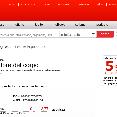
home
casa editrice
news
università
scolastica
autori
nuove
ard
offerte
top ten
eBook
collane
periodici
li adulti
/ scheda prodotto
ice
fore del corpo
ratiche di formazione nelle Scienze del movimento
rt
:
i per la formazione dei formatori
ISBN: 9788820760175
eISBN: 9788820760182
€
13,77
ampa
acquista
14,49 sconto del 5%.