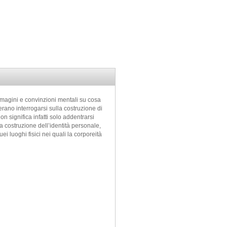
mmagini e convinzioni mentali su cosa
erano interrogarsi sulla costruzione di
n significa infatti solo addentrarsi
la costruzione dell’identità personale,
ei luoghi fisici nei quali la corporeità