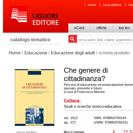
home
casa editrice
ne
eCard
offerte
top ten
catalogo tematico
Home
/
Educazione
/
Educazione degli adulti
/ scheda prodotto
Che genere di
cittadinanza?
Percorsi di educazione ed emancipazione femmin
passato, presente e futuro
a cura di Francesca Marone
Collana:
Studi e ricerche storico-educative
ed.: 2013
ISBN: 9788820760144
pp.: 272
eISBN: 9788820760151
€
22,3
libro a stampa
cerca nel libro