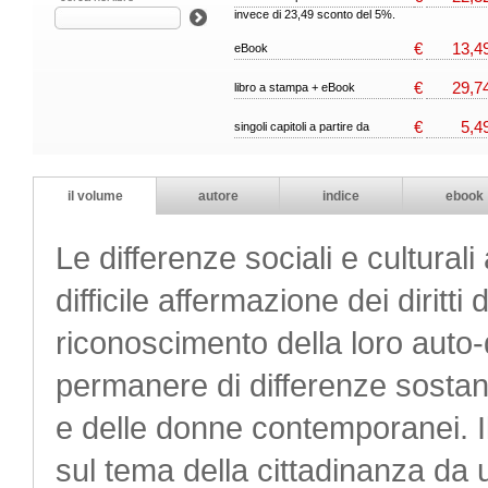
invece di 23,49 sconto del 5%.
€
13,4
eBook
€
29,7
libro a stampa + eBook
€
5,4
singoli capitoli a partire da
il volume
autore
indice
ebook
Le differenze sociali e culturali 
difficile affermazione dei diritt
riconoscimento della loro auto-
permanere di differenze sostanzi
e delle donne contemporanei. Il
sul tema della cittadinanza da 