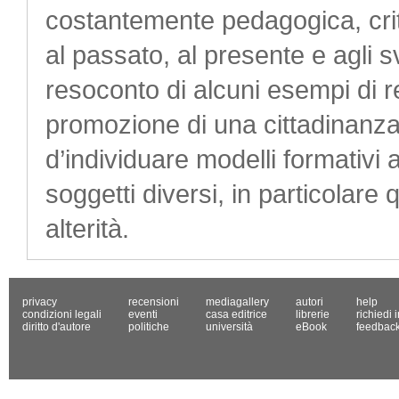
costantemente pedagogica, cri
al passato, al presente e agli svi
resoconto di alcuni esempi di r
promozione di una cittadinanza 
d’individuare modelli formativi a
soggetti diversi, in particolare
alterità.
privacy
recensioni
mediagallery
autori
help
condizioni legali
eventi
casa editrice
librerie
richiedi 
diritto d'autore
politiche
università
eBook
feedbac