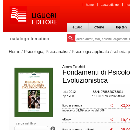
home
casa editrice
ne
eCard
offerte
top ten
catalogo tematico
Home
/
Psicologia, Psicoanalisi
/
Psicologia applicata
/ scheda p
Angelo Tartabini
Fondamenti di Psicolo
Evoluzionistica
ed.: 2012
ISBN: 9788820758011
pp.: 280
eISBN: 9788820758028
€
30,3
libro a stampa
invece di 31,99 sconto del 5%.
€
15,4
eBook
cerca nel libro
€
38,9
libro a stampa + eBook