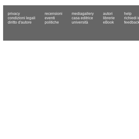
privacy
recensioni
mediagallery
autori
help
condizioni legali
eventi
casa editrice
librerie
richiedi 
diritto d'autore
politiche
università
eBook
feedbac