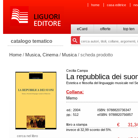
home
casa editrice
ne
eCard
offerte
top ten
catalogo tematico
Home
/
Musica, Cinema
/
Musica
/ scheda prodotto
Cecilia Campa
La repubblica dei suon
Estetica e filosofia del linguaggio musicale nel S
Collana:
Memo
ed.: 2004
ISBN: 9788820736347
pp.: 512
eISBN: 9788820756857
€
31,3
libro a stampa
invece di 32,99 sconto del 5%.
cerca nel libro