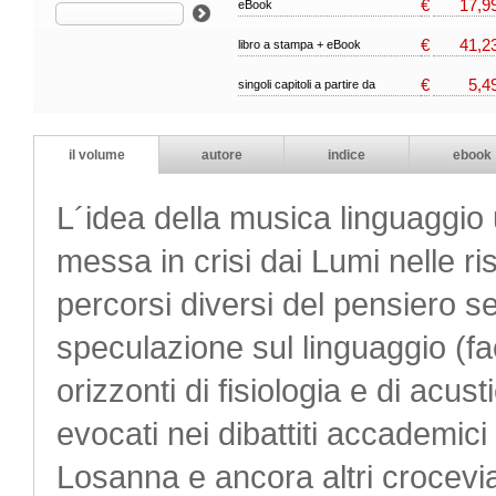
€
17,9
eBook
€
41,2
libro a stampa + eBook
€
5,4
singoli capitoli a partire da
il volume
autore
indice
ebook
L´idea della musica linguaggio 
messa in crisi dai Lumi nelle ris
percorsi diversi del pensiero se
speculazione sul linguaggio (fac
orizzonti di fisiologia e di acus
evocati nei dibattiti accademici 
Losanna e ancora altri crocevia