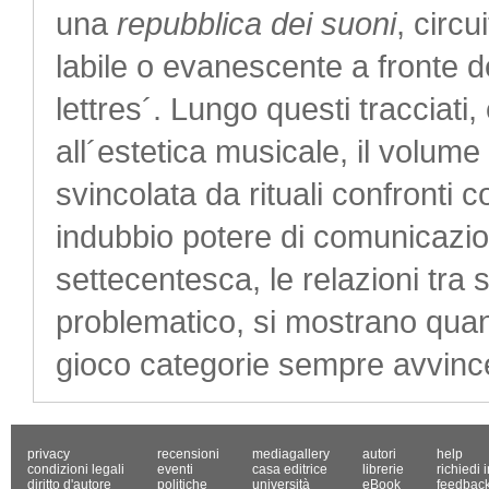
una
repubblica dei suoni
, circ
labile o evanescente a fronte d
lettres´. Lungo questi tracciati, e
all´estetica musicale, il volu
svincolata da rituali confronti co
indubbio potere di comunicazio
settecentesca, le relazioni tr
problematico, si mostrano quant
gioco categorie sempre avvincen
privacy
recensioni
mediagallery
autori
help
condizioni legali
eventi
casa editrice
librerie
richiedi 
diritto d'autore
politiche
università
eBook
feedbac