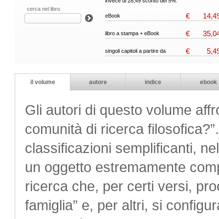
invece di 28,49 sconto del 5%.
cerca nel libro
€
14,4
eBook
€
35,0
libro a stampa + eBook
€
5,4
singoli capitoli a partire da
il volume
autore
indice
ebook
Gli autori di questo volume af
comunità di ricerca filosofica?
classificazioni semplificanti, n
un oggetto estremamente compl
ricerca che, per certi versi, pr
famiglia” e, per altri, si confi