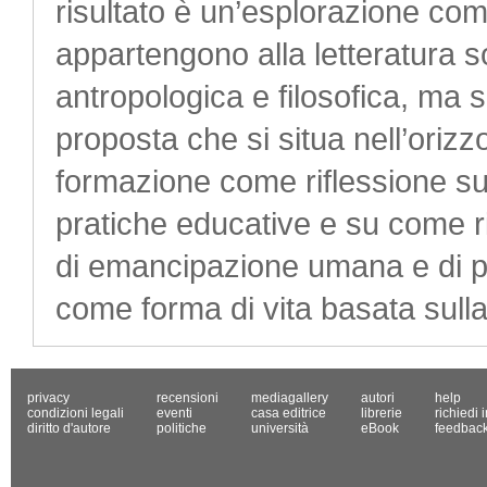
risultato è un’esplorazione com
appartengono alla letteratura 
antropologica e filosofica, ma s
proposta che si situa nell’oriz
formazione come riflessione su
pratiche educative e su come r
di emancipazione umana e di 
come forma di vita basata sull
privacy
recensioni
mediagallery
autori
help
condizioni legali
eventi
casa editrice
librerie
richiedi 
diritto d'autore
politiche
università
eBook
feedbac