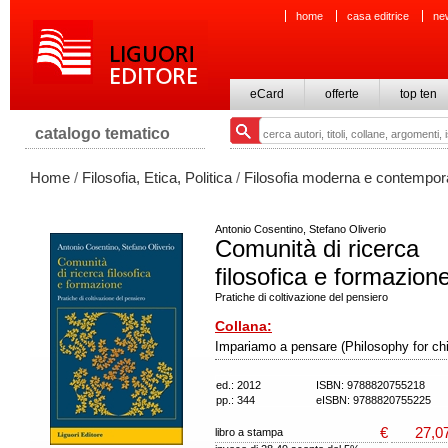
home
casa editrice
ne
eCard
offerte
top ten
catalogo tematico
Home
/
Filosofia, Etica, Politica
/
Filosofia moderna e contempo
Antonio Cosentino, Stefano Oliverio
Comunità di ricerca
filosofica e formazion
Pratiche di coltivazione del pensiero
Collana:
Impariamo a pensare (Philosophy for chi
ed.: 2012
ISBN: 9788820755218
pp.: 344
eISBN: 9788820755225
€
27,0
libro a stampa