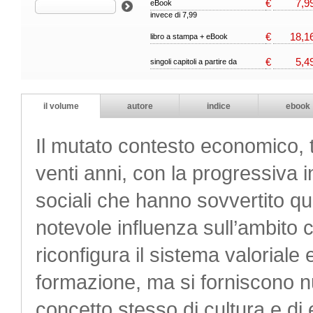
€
7,9
eBook
invece di 7,99
€
18,1
libro a stampa + eBook
€
5,4
singoli capitoli a partire da
il volume
autore
indice
ebook
Il mutato contesto economico, t
venti anni, con la progressiva i
sociali che hanno sovvertito que
notevole influenza sull’ambito c
riconfigura il sistema valoriale e
formazione, ma si forniscono n
concetto stesso di cultura e d