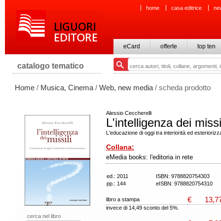
home
casa editrice
ne
eCard
offerte
top ten
catalogo tematico
Home
/
Musica, Cinema
/
Web, new media
/ scheda prodotto
Alessio Ceccherelli
L'intelligenza dei missi
L'educazione di oggi tra interiorità ed esterioriz
Collana:
eMedia books: l'editoria in rete
ed.: 2011
ISBN: 9788820754303
pp.: 144
eISBN: 9788820754310
€
13,7
libro a stampa
invece di 14,49 sconto del 5%.
cerca nel libro