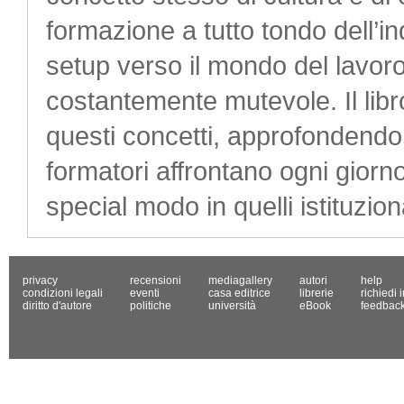
formazione a tutto tondo dell’
setup verso il mondo del lavoro
costantemente mutevole. Il libr
questi concetti, approfondendo l
formatori affrontano ogni giorno 
special modo in quelli istituziona
privacy
recensioni
mediagallery
autori
help
condizioni legali
eventi
casa editrice
librerie
richiedi 
diritto d'autore
politiche
università
eBook
feedbac