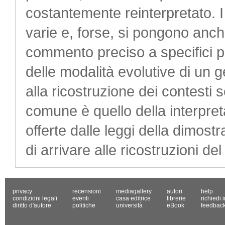
costantemente reinterpretato. I
varie e, forse, si pongono anche
commento preciso a specifici pa
delle modalità evolutive di un 
alla ricostruzione dei contesti s
comune è quello della interpret
offerte dalle leggi della dimostr
di arrivare alle ricostruzioni de
privacy
recensioni
mediagallery
autori
help
condizioni legali
eventi
casa editrice
librerie
richiedi 
diritto d'autore
politiche
università
eBook
feedbac