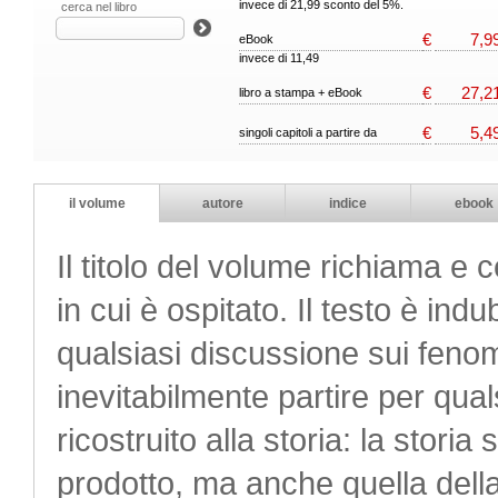
invece di 21,99 sconto del 5%.
cerca nel libro
€
7,9
eBook
invece di 11,49
€
27,2
libro a stampa + eBook
€
5,4
singoli capitoli a partire da
il volume
autore
indice
ebook
Il titolo del volume richiama e 
in cui è ospitato. Il testo è indu
qualsiasi discussione sui fenom
inevitabilmente partire per qual
ricostruito alla storia: la storia
prodotto, ma anche quella della