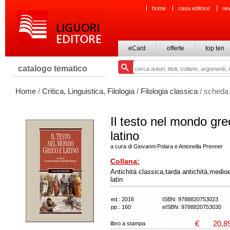
home
casa editrice
ne
eCard
offerte
top ten
catalogo tematico
Home
/
Critica, Linguistica, Filologia
/
Filologia classica
/ scheda 
Il testo nel mondo gre
latino
a cura di Giovanni Polara e Antonella Prenner
Collana:
Antichità classica,tarda antichità,medio
latin
ed.: 2016
ISBN: 9788820753023
pp.: 160
eISBN: 9788820753030
€
20,8
libro a stampa