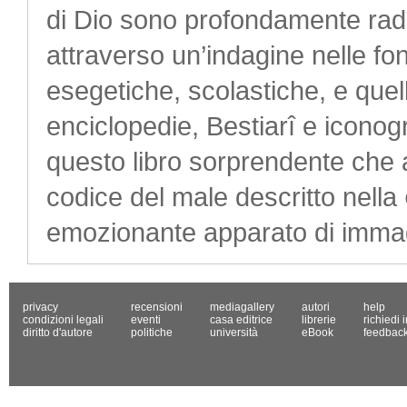
di Dio sono profondamente radic
attraverso un’indagine nelle font
esegetiche, scolastiche, e quell
enciclopedie, Bestiarî e iconogr
questo libro sorprendente che a
codice del male descritto nella
emozionante apparato di immagi
privacy
recensioni
mediagallery
autori
help
condizioni legali
eventi
casa editrice
librerie
richiedi 
diritto d'autore
politiche
università
eBook
feedbac