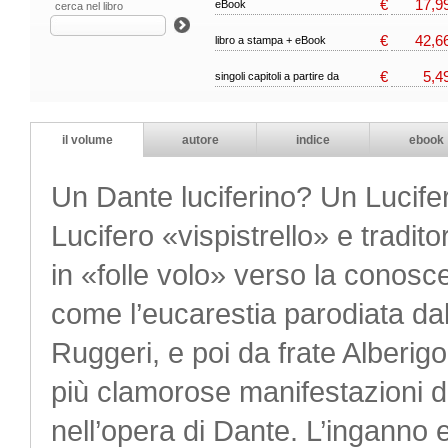
€
17,9
eBook
cerca nel libro
€
42,6
libro a stampa + eBook
€
5,4
singoli capitoli a partire da
il volume
autore
indice
ebook
Un Dante luciferino? Un Luci
Lucifero «vispistrello» e tradit
in «folle volo» verso la conosc
come l’eucarestia parodiata da
Ruggeri, e poi da frate Alberig
più clamorose manifestazioni d
nell’opera di Dante. L’inganno e