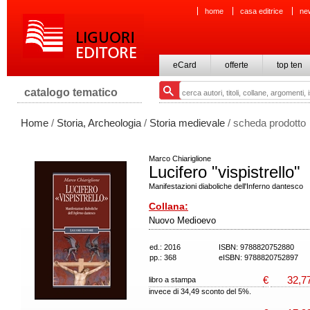
home
casa editrice
ne
eCard
offerte
top ten
catalogo tematico
Home
/
Storia, Archeologia
/
Storia medievale
/ scheda prodotto
Marco Chiariglione
Lucifero "vispistrello"
Manifestazioni diaboliche dell'Inferno dantesco
Collana:
Nuovo Medioevo
ed.: 2016
ISBN: 9788820752880
pp.: 368
eISBN: 9788820752897
€
32,7
libro a stampa
invece di 34,49 sconto del 5%.