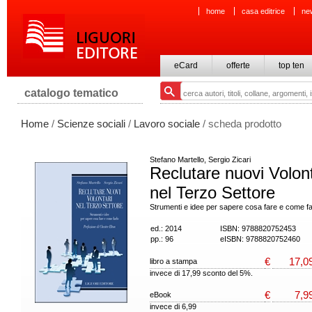
home
casa editrice
ne
eCard
offerte
top ten
catalogo tematico
Home
/
Scienze sociali
/
Lavoro sociale
/ scheda prodotto
Stefano Martello, Sergio Zicari
Reclutare nuovi Volont
nel Terzo Settore
Strumenti e idee per sapere cosa fare e come fa
ed.: 2014
ISBN: 9788820752453
pp.: 96
eISBN: 9788820752460
€
17,0
libro a stampa
invece di 17,99 sconto del 5%.
€
7,9
eBook
invece di 6,99