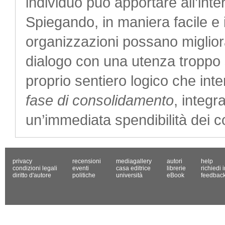
individuo può apportare all’inte
Spiegando, in maniera facile e i
organizzazioni possano migliorar
dialogo con una utenza troppo 
proprio sentiero logico che int
fase di consolidamento
, integr
un’immediata spendibilità dei co
privacy
recensioni
mediagallery
autori
help
condizioni legali
eventi
casa editrice
librerie
richiedi 
diritto d'autore
politiche
università
eBook
feedbac