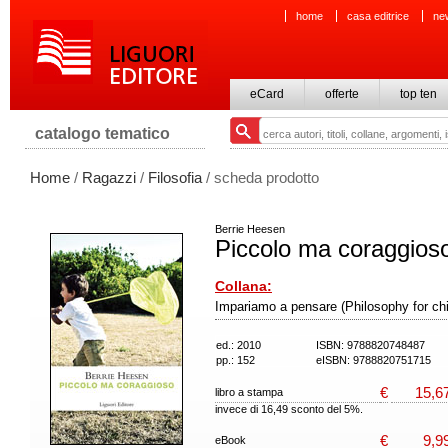
home
casa editrice
ne
eCard
offerte
top ten
catalogo tematico
Home
/
Ragazzi
/
Filosofia
/ scheda prodotto
Berrie Heesen
Piccolo ma coraggios
Collana:
Impariamo a pensare (Philosophy for chi
ed.: 2010
ISBN: 9788820748487
pp.: 152
eISBN: 9788820751715
€
15,6
libro a stampa
invece di 16,49 sconto del 5%.
€
9,9
eBook