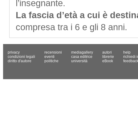
l’insegnante.
La fascia d’età a cui è desti
compresa tra i 6 e gli 8 anni.
privacy
recensioni
mediagallery
autori
help
condizioni legali
eventi
casa editrice
librerie
richiedi 
diritto d'autore
politiche
università
eBook
feedbac