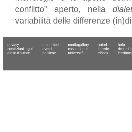
conflitto” aperto, nella
diale
variabilità delle differenze (in)di
privacy
recensioni
mediagallery
autori
help
condizioni legali
eventi
casa editrice
librerie
richiedi 
diritto d'autore
politiche
università
eBook
feedbac