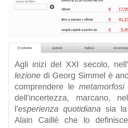
invece di 32,99 sconto del 5%.
cerca nel libro
€
17,9
eBook
€
41,2
libro a stampa + eBook
€
5,4
singoli capitoli a partire da
il volume
autore
indice
recensio
Agli inizi del XXI secolo, nell
lezione
di Georg Simmel è anc
comprendere le
metamorfos
dell’incertezza, marcano, n
l’
esperienza quotidiana
sia l
Alain Caillé che lo definisc