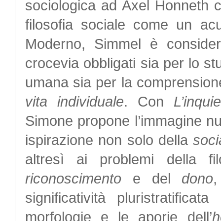
sociologica ad Axel Honneth ch
filosofia sociale come un acu
Moderno, Simmel è consider
crocevia obbligati sia per lo st
umana sia per la comprension
vita individuale
. Con
L’inqui
Simone propone l’immagine nuov
ispirazione non solo della
soci
altresì ai problemi della fi
riconoscimento
e del
dono
,
significatività pluristratificat
morfologie e le aporie dell’
h