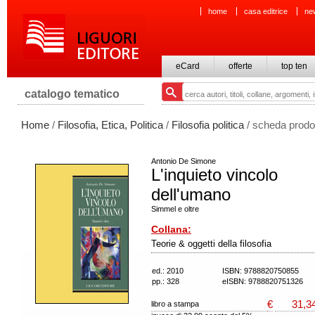
home
casa editrice
ne
eCard
offerte
top ten
catalogo tematico
Home
/
Filosofia, Etica, Politica
/
Filosofia politica
/ scheda prodo
Antonio De Simone
L'inquieto vincolo
dell'umano
Simmel e oltre
Collana:
Teorie & oggetti della filosofia
ed.: 2010
ISBN: 9788820750855
pp.: 328
eISBN: 9788820751326
€
31,3
libro a stampa