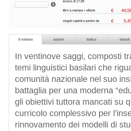
invece di 17,99
€
44,5
libro a stampa + eBook
€
5,4
singoli capitoli a partire da
il volume
autore
indice
ebook
In ventinove saggi, composti tra
temi linguistici basilari che rigu
comunità nazionale nel suo insi
battaglia per una moderna “educ
gli obiettivi tuttora mancati su
curricolo complessivo per l’inse
rinnovamento dei modelli di stud