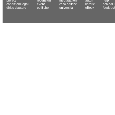
privacy
recensioni
mediagallery
autori
help
condizioni legali
eventi
casa editrice
librerie
richiedi 
diritto d'autore
politiche
università
eBook
feedbac