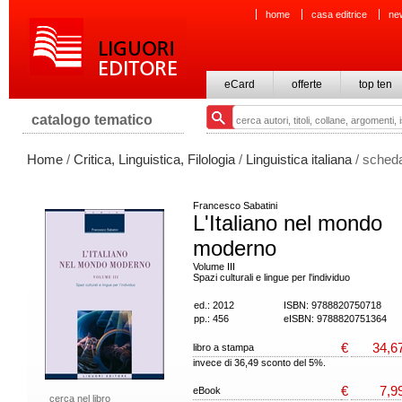
home
casa editrice
ne
eCard
offerte
top ten
catalogo tematico
Home
/
Critica, Linguistica, Filologia
/
Linguistica italiana
/ scheda
Francesco Sabatini
L'Italiano nel mondo
moderno
Volume III
Spazi culturali e lingue per l'individuo
ed.: 2012
ISBN: 9788820750718
pp.: 456
eISBN: 9788820751364
€
34,6
libro a stampa
invece di 36,49 sconto del 5%.
€
7,9
eBook
cerca nel libro