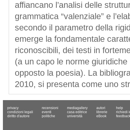
affiancano l’analisi delle strutt
grammatica “valenziale” e l’elab
secondo il parametro della rigidi
emerge la fondamentale caratte
riconoscibili, dei testi in fort
(a un capo le norme giuridiche e
opposto la poesia). La bibliogra
2010, si presenta come uno stru
privacy
recensioni
mediagallery
autori
help
condizioni legali
eventi
casa editrice
librerie
richiedi 
diritto d'autore
politiche
università
eBook
feedbac