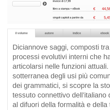
invece di 17,99
€
44,5
libro a stampa + eBook
€
5,4
singoli capitoli a partire da
il volume
autore
indice
ebook
Diciannove saggi, composti tra 
processi evolutivi interni che h
articolarsi nelle funzioni attual
sotterranea degli usi più comuni
dei grammatici, si scopre la sto
tessuto connettivo dell’italiano 
al difuori della formalità e della 