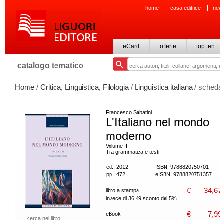
home
casa editrice
ne
eCard
offerte
top ten
catalogo tematico
Home
/
Critica, Linguistica, Filologia
/
Linguistica italiana
/ scheda
Francesco Sabatini
L'Italiano nel mondo
moderno
Volume II
Tra grammatica e testi
ed.: 2012
ISBN: 9788820750701
pp.: 472
eISBN: 9788820751357
€
34,6
libro a stampa
invece di 36,49 sconto del 5%.
€
7,9
eBook
cerca nel libro