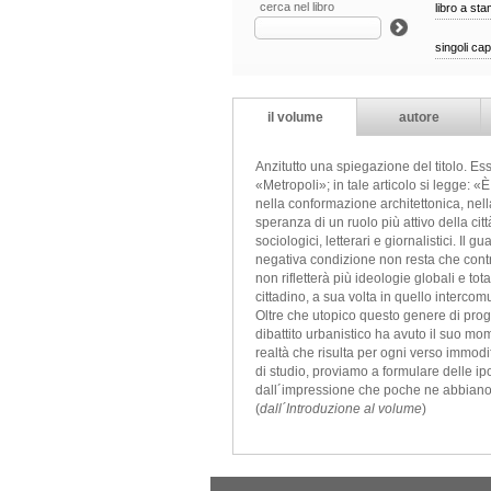
cerca nel libro
libro a st
singoli cap
il volume
autore
Anzitutto una spiegazione del titolo. Ess
«Metropoli»; in tale articolo si legge: 
nella conformazione architettonica, nella
speranza di un ruolo più attivo della citt
sociologici, letterari e giornalistici. I
negativa condizione non resta che contr
non rifletterà più ideologie globali e tot
cittadino, a sua volta in quello intercom
Oltre che utopico questo genere di prog
dibattito urbanistico ha avuto il suo mom
realtà che risulta per ogni verso immodi
di studio, proviamo a formulare delle ip
dall´impressione che poche ne abbiano g
(
dall´Introduzione al volume
)