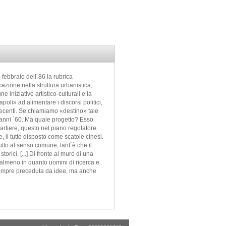
 febbraio dell´86 la rubrica
azione nella struttura urbanistica,
iniziative artistico-culturali e la
poli» ad alimentare i discorsi politici,
e recenti. Se chiamiamo «destino» tale
i anni ´60. Ma quale progetto? Esso
quartiere, questo nel piano regolatore
, il tutto disposto come scatole cinesi.
tto al senso comune, tant´è che il
rici. [...] Di fronte al muro di una
 almeno in quanto uomini di ricerca e
è sempre preceduta da idee, ma anche