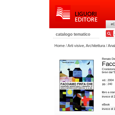
eC
catalogo tematico
Home
/
Arti visive, Architettura
/
Anal
Renato D
Facc
Cronistoria
brevi dal '
ed.: 2004
pp.: 240
libro a st
invece di 
eBook
invece di 