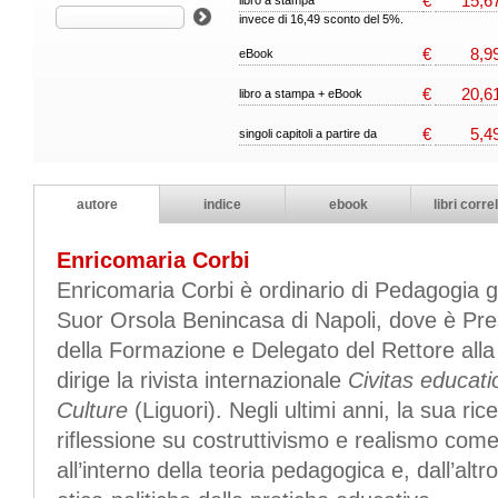
€
15,6
libro a stampa
invece di 16,49 sconto del 5%.
€
8,9
eBook
€
20,6
libro a stampa + eBook
€
5,4
singoli capitoli a partire da
autore
indice
ebook
libri correl
Enricomaria Corbi
Enricomaria Corbi è ordinario di Pedagogia ge
Suor Orsola Benincasa di Napoli, dove è Pres
della Formazione e Delegato del Rettore all
dirige la rivista internazionale
Civitas educati
Culture
(Liguori). Negli ultimi anni, la sua ri
riflessione su costruttivismo e realismo com
all’interno della teoria pedagogica e, dall’altr