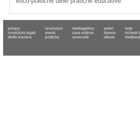
etico-politiche delle pratiche educative.
privacy
recensioni
mediagallery
autori
help
condizioni legali
eventi
casa editrice
librerie
richiedi 
diritto d'autore
politiche
università
eBook
feedbac