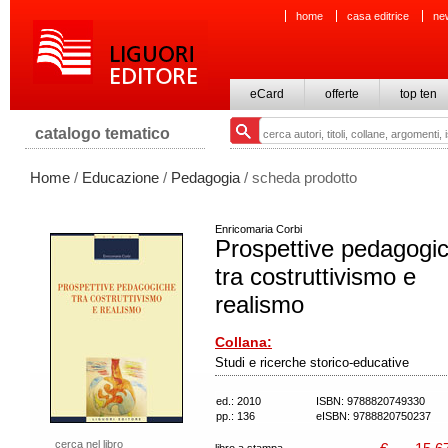
home
casa editrice
ne
eCard
offerte
top ten
catalogo tematico
Home
/
Educazione
/
Pedagogia
/ scheda prodotto
Enricomaria Corbi
Prospettive pedagogi
tra costruttivismo e
realismo
Collana:
Studi e ricerche storico-educative
ed.: 2010
ISBN: 9788820749330
pp.: 136
eISBN: 9788820750237
cerca nel libro