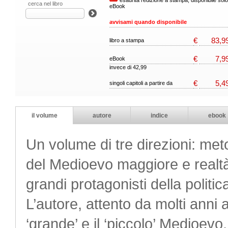
esaurita l'edizione a stampa, disponibile solo
cerca nel libro
eBook
avvisami quando disponibile
€
83,9
libro a stampa
€
7,9
eBook
invece di 42,99
€
5,4
singoli capitoli a partire da
il volume
autore
indice
ebook
Un volume di tre direzioni: met
del Medioevo maggiore e realtà l
grandi protagonisti della politic
L’autore, attento da molti anni a 
‘grande’ e il ‘piccolo’ Medioevo