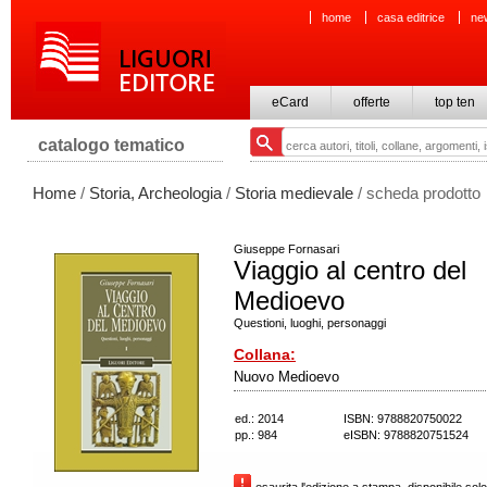
home
casa editrice
ne
eCard
offerte
top ten
catalogo tematico
Home
/
Storia, Archeologia
/
Storia medievale
/ scheda prodotto
Giuseppe Fornasari
Viaggio al centro del
Medioevo
Questioni, luoghi, personaggi
Collana:
Nuovo Medioevo
ed.: 2014
ISBN: 9788820750022
pp.: 984
eISBN: 9788820751524