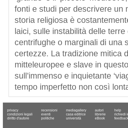
fonti e studi per descrivere u
storia religiosa è costantemen
laici, sulle instabilità delle ter
centrifughe o marginali di una 
certezze. La tradizione mitica 
mitteleuropee e slave in questo
sull’immenso e inquietante ‘via
tempo imperfetto non così lont
privacy
recensioni
mediagallery
autori
help
condizioni legali
eventi
casa editrice
librerie
richiedi 
diritto d'autore
politiche
università
eBook
feedbac