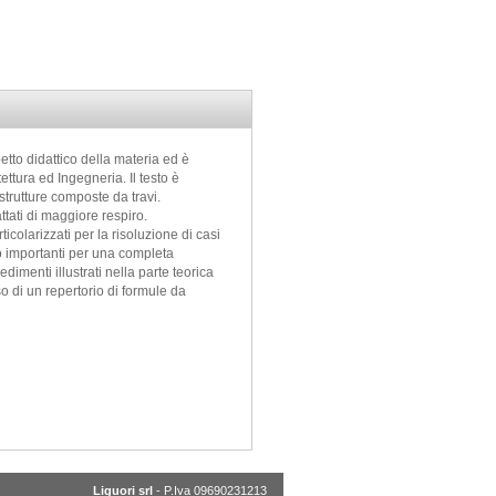
petto didattico della materia ed è
tettura ed Ingegneria. Il testo è
strutture composte da travi.
tati di maggiore respiro.
colarizzati per la risoluzione di casi
no importanti per una completa
edimenti illustrati nella parte teorica
so di un repertorio di formule da
Liguori srl
- P.Iva 09690231213