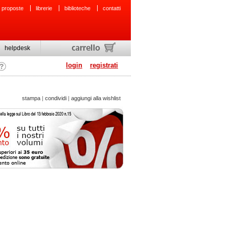
 proposte
librerie
biblioteche
contatti
helpdesk
login
registrati
stampa
|
condividi
|
aggiungi alla wishlist