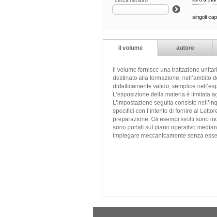
cerca nel libro
singoli cap
il volume
autore
Il volume fornisce una trattazione unitar
destinato alla formazione, nell’ambito del
didatticamente valido, semplice nell’esp
L’esposizione della materia è limitata a
L’impostazione seguita consiste nell’inq
specifici con l’intento di fornire al Le
preparazione. Gli esempi svolti sono inclu
sono portati sul piano operativo mediante
impiegare meccanicamente senza esse