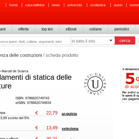
home
casa editrice
news
università
scolastica
autori
nuove
ard
offerte
top ten
eBook
collane
periodici
nza delle costruzioni
/ scheda prodotto
Marotti de Sciarra
amenti di statica delle
ture
ISBN: 9788820749743
eISBN: 9788820749934
€
22,79
ampa
acquista
23,99 sconto del 5%.
€
13,49
seleziona
€
30,21
ampa + eBook