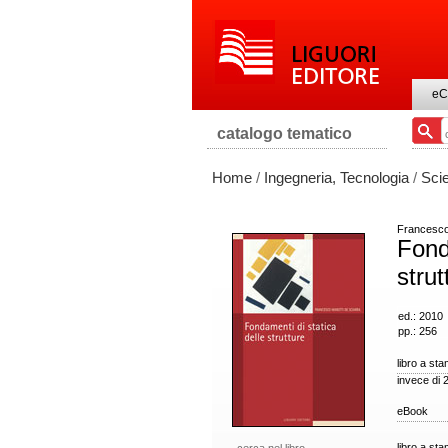
eC
catalogo tematico
Home
/
Ingegneria, Tecnologia
/
Scie
Francesco 
Fond
strut
ed.: 2010
pp.: 256
libro a st
invece di 
eBook
libro a st