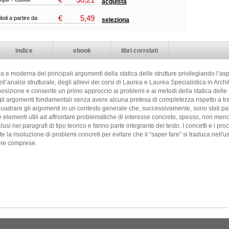
acquista
€
5,49
itoli a partire da
seleziona
indice
ebook
libri correlati
ia e moderna dei principali argomenti della statica delle strutture privilegiando l’as
l’analisi strutturale, degli allievi dei corsi di Laurea e Laurea Specialistica in Archi
osizione e consente un primo approccio ai problemi e ai metodi della statica delle 
gli argomenti fondamentali senza avere alcuna pretesa di completezza rispetto a trat
uadrare gli argomenti in un contesto generale che, successivamente, sono stati parti
ttore elementi utili ad affrontare problematiche di interesse concreto, spesso, non me
si nei paragrafi di tipo teorico e fanno parte integrante del testo. I concetti e i proc
 la risoluzione di problemi concreti per evitare che il “saper fare” si traduca nell'u
re comprese.