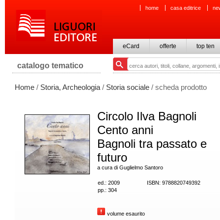
home
casa editrice
ne
eCard
offerte
top ten
catalogo tematico
Home
/
Storia, Archeologia
/
Storia sociale
/ scheda prodotto
Circolo Ilva Bagnoli
Cento anni
Bagnoli tra passato e
futuro
a cura di Guglielmo Santoro
ed.: 2009
ISBN: 9788820749392
pp.: 304
volume esaurito