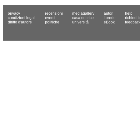
privacy
recensioni
mediagallery
autori
help
condizioni legali
eventi
casa editrice
librerie
richiedi 
diritto d'autore
politiche
università
eBook
feedbac