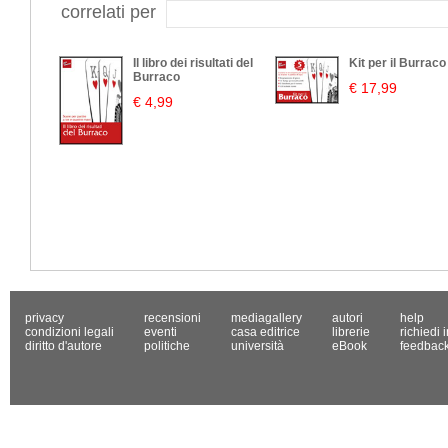
correlati per
Il libro dei risultati del
Kit per il Burraco
Burraco
€ 17,99
€ 4,99
privacy
recensioni
mediagallery
autori
help
condizioni legali
eventi
casa editrice
librerie
richiedi 
diritto d'autore
politiche
università
eBook
feedbac