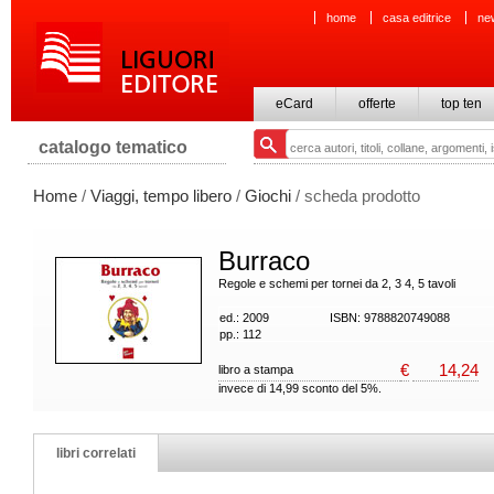
home
casa editrice
ne
eCard
offerte
top ten
catalogo tematico
Home
/
Viaggi, tempo libero
/
Giochi
/ scheda prodotto
Burraco
Regole e schemi per tornei da 2, 3 4, 5 tavoli
ed.: 2009
ISBN: 9788820749088
pp.: 112
€
14,24
libro a stampa
invece di 14,99 sconto del 5%.
libri correlati