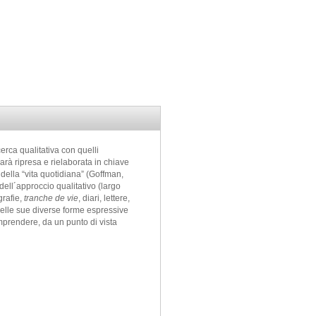
cerca qualitativa con quelli
sarà ripresa e rielaborata in chiave
della “vita quotidiana” (Goffman,
 dell´approccio qualitativo (largo
grafie,
tranche de vie
, diari, lettere,
 nelle sue diverse forme espressive
comprendere, da un punto di vista