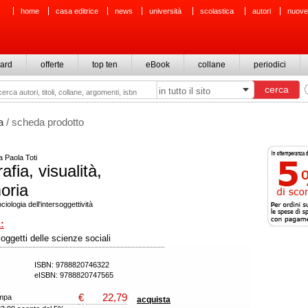
home
casa editrice
news
università
scolastica
autori
nuove
ard
offerte
top ten
eBook
collane
periodici
a
/ scheda prodotto
 Paola Toti
afia, visualità,
oria
iologia dell'intersoggettività
:
oggetti delle scienze sociali
ISBN: 9788820746322
eISBN: 9788820747565
€
22,79
ampa
acquista