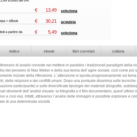
23,99 sconto del 5%.
€
13,49
seleziona
€
30,21
ampa + eBook
acquista
€
5,49
itoli a partire da
seleziona
indice
ebook
libri correlati
collana
itinerario di analisi consiste nel mettere in parallelo i tradizionali paradigmi della ri
nalisi del pensiero di Max Weber e della sua teoria dell´agire sociale, così come poi 
mento iniziale della riflessione. L´attenzione si sposta progressivamente sul tema 
ntri, delle relazioni e dei conflitti umani. Dopo una puntuale disamina sulle tecniche
zione partecipante) e sulle diversificate tipologie dei materiali (biografie, autobio
ali strumenti dell´analisi visuale: la fotografia e il film documentario, quest´ultimo
ivo e così via). Infatti, attraverso l´analisi delle immagini è possibile esplorare e 
rale di una determinata società.