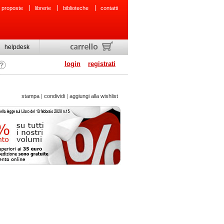
 proposte
librerie
biblioteche
contatti
helpdesk
login
registrati
stampa
|
condividi
|
aggiungi alla wishlist