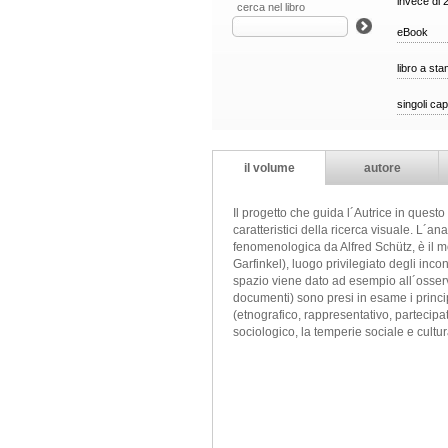
invece di 
cerca nel libro
eBook
libro a st
singoli cap
il volume
autore
Il progetto che guida l´Autrice in questo 
caratteristici della ricerca visuale. L´a
fenomenologica da Alfred Schütz, è il mo
Garfinkel), luogo privilegiato degli inco
spazio viene dato ad esempio all´osserva
documenti) sono presi in esame i princip
(etnografico, rappresentativo, partecipat
sociologico, la temperie sociale e cultu