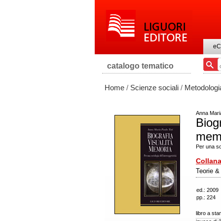
eC
catalogo tematico
Home
/
Scienze sociali
/
Metodologi
Anna Maria
Biogr
mem
Per una soc
Collana
Teorie & 
ed.: 2009
pp.: 224
libro a st