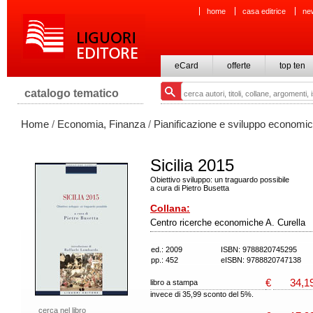
home
casa editrice
ne
eCard
offerte
top ten
catalogo tematico
Home
/
Economia, Finanza
/
Pianificazione e sviluppo economi
Sicilia 2015
Obiettivo sviluppo: un traguardo possibile
a cura di Pietro Busetta
Collana:
Centro ricerche economiche A. Curella
ed.: 2009
ISBN: 9788820745295
pp.: 452
eISBN: 9788820747138
€
34,1
libro a stampa
invece di 35,99 sconto del 5%.
cerca nel libro