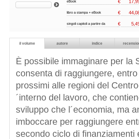
€
17,9
eBook
€
44,0
libro a stampa + eBook
€
5,4
singoli capitoli a partire da
il volume
autore
indice
recensio
È possibile immaginare per la S
consenta di raggiungere, entro
prossimi alle regioni del Centro
´interno del lavoro, che contiene
sviluppo che l´economia, ma an
imboccare per raggiungere entro
secondo ciclo di finanziamenti