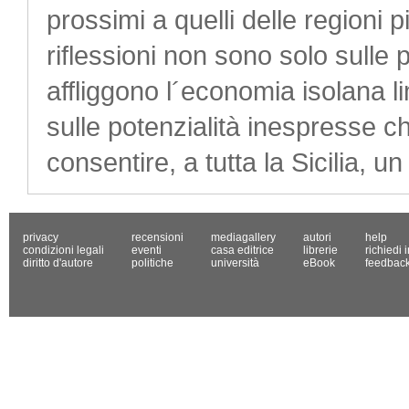
prossimi a quelli delle regioni 
riflessioni non sono solo sulle
affliggono l´economia isolana 
sulle potenzialità inespresse
consentire, a tutta la Sicilia, u
privacy
recensioni
mediagallery
autori
help
condizioni legali
eventi
casa editrice
librerie
richiedi 
diritto d'autore
politiche
università
eBook
feedbac