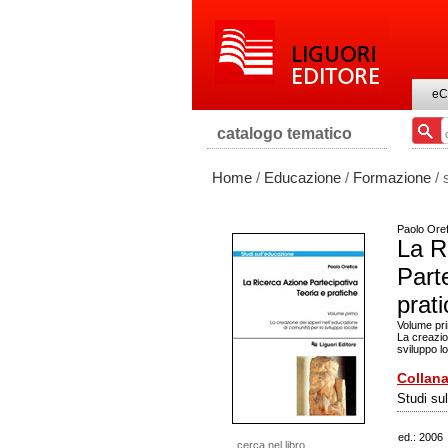
eC
catalogo tematico
Home
/
Educazione
/
Formazione
/ 
Paolo Oref
La R
Part
prat
Volume pr
La creazio
sviluppo l
Collana
Studi su
ed.: 2006
cerca nel libro