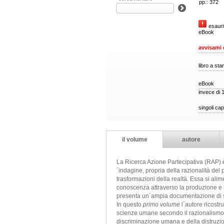
pp.: 372
esaurit
eBook
avvisami 
libro a st
eBook
invece di 
singoli cap
il volume
autore
La Ricerca Azione Partecipativa (RAP) è 
´indagine, propria della razionalità del 
trasformazioni della realtà. Essa si ali
conoscenza attraverso la produzione e l´
presenta un´ampia documentazione di stu
In questo
primo volume
l´autore ricostr
scienze umane secondo il razionalismo di 
discriminazione umana e della distruzio