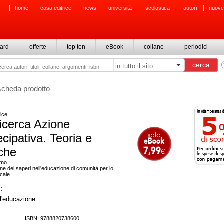
home
casa editrice
news
università
scolastica
autori
nuove
ard
offerte
top ten
eBook
collane
periodici
scheda prodotto
ice
icerca Azione
ecipativa. Teoria e
iche
imo
ne dei saperi nell'educazione di comunità per lo
ocale
:
ll'educazione
ISBN: 9788820738600