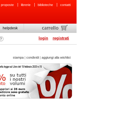
 proposte
librerie
biblioteche
contatti
helpdesk
login
registrati
stampa
|
condividi
|
aggiungi alla wishlist