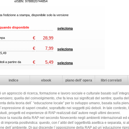
eISBN: 9788820744854
a l'edizione a stampa, disponibile solo la versione
quando disponibile
seleziona
€
28,99
ampa
€
7,99
seleziona
15,49
€
5,49
itoli a partire da
seleziona
indice
ebook
piano dell' opera
libri correlati
un approccio di ricerca, formazione e lavoro sociale e culturale basato sull´integra
pensiero; quella del coinvolgimento, che fa leva sui significati del sentire; quella del
menta della teoria dell´ “educazione locale” per lo sviluppo umano, basata sulla pien
espressione di saperi creativi, soprattutto nei soggetti più deboli. In tale contesto,
di, progetti ed esperienze di RAP realizzati dall´autore negli ultimi decenni.
uisce la nascita della RAP nel secondo Novecento negli ambienti internazionali ed 
impronta positivistica: questo, con l´alibi dell´oggettività asettica e separata, si 
ne dell´ambiente. Di qui discende l´opposizione della RAP ad un´educazione riprodu