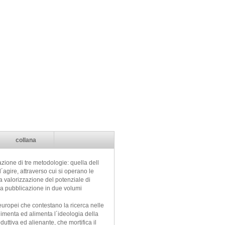
collana
zione di tre metodologie: quella dell
l´agire, attraverso cui si operano le
a valorizzazione del potenziale di
 la pubblicazione in due volumi
europei che contestano la ricerca nelle
alimenta ed alimenta l´ideologia della
ttiva ed alienante, che mortifica il