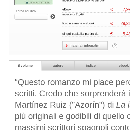
invece di 21,99 sconto del 5%.
€
7,9
eBook
cerca nel libro
invece di 13,49
€
28,3
libro a stampa + eBook
€
5,4
singoli capitoli a partire da
materiali integrativi
il volume
autore
indice
ebook
“Questo romanzo mi piace perché
scritti. Credo che sorprenderà i 
Martínez Ruiz (”Azorín”) di
La 
più originali e godibili di quel
massimi scrittori spagnoli con