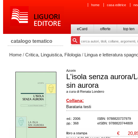
home
casa editrice
ne
eCard
offerte
top ten
catalogo tematico
Home
/
Critica, Linguistica, Filologia
/
Lingua e letteratura spagn
Azorin
L'isola senza aurora/L
sin aurora
a cura di Renata Londero
Collana:
Barataria testi
ed.: 2006
ISBN: 9788820737979
pp.: 368
eISBN: 9788820744809
€
20,8
libro a stampa