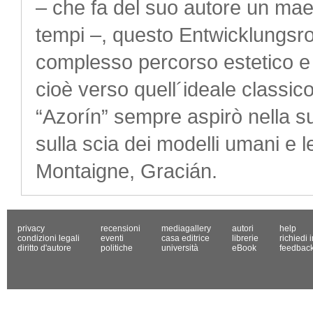
– che fa del suo autore un maes
tempi –, questo Entwicklungsr
complesso percorso estetico e fi
cioè verso quell´ideale classico
“Azorín” sempre aspirò nella s
sulla scia dei modelli umani e l
Montaigne, Gracián.
privacy
recensioni
mediagallery
autori
help
condizioni legali
eventi
casa editrice
librerie
richiedi 
diritto d'autore
politiche
università
eBook
feedbac