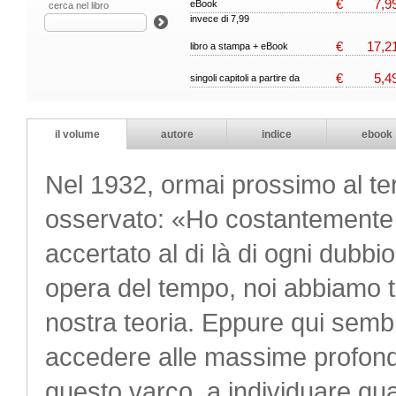
€
7,9
eBook
cerca nel libro
invece di 7,99
€
17,2
libro a stampa + eBook
€
5,4
singoli capitoli a partire da
il volume
autore
indice
ebook
Nel 1932, ormai prossimo al ter
osservato: «Ho costantemente 
accertato al di là di ogni dubbio
opera del tempo, noi abbiamo tr
nostra teoria. Eppure qui sembr
accedere alle massime profondi
questo varco, a individuare qua