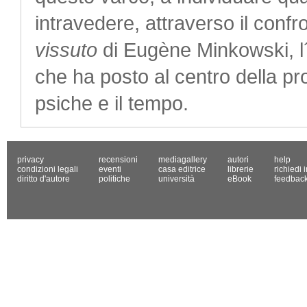
intravedere, attraverso il confr
vissuto
di Eugène Minkowski, l´
che ha posto al centro della pro
psiche e il tempo.
privacy
recensioni
mediagallery
autori
help
condizioni legali
eventi
casa editrice
librerie
richiedi 
diritto d'autore
politiche
università
eBook
feedbac