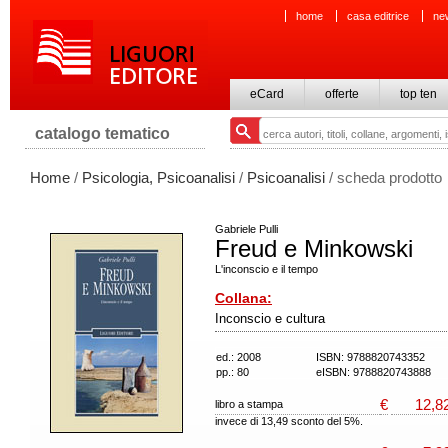
home
casa editrice
ne
eCard
offerte
top ten
catalogo tematico
Home
/
Psicologia, Psicoanalisi
/
Psicoanalisi
/ scheda prodotto
Gabriele Pulli
Freud e Minkowski
L'inconscio e il tempo
Collana:
Inconscio e cultura
ed.: 2008
ISBN: 9788820743352
pp.: 80
eISBN: 9788820743888
€
12,8
libro a stampa
invece di 13,49 sconto del 5%.