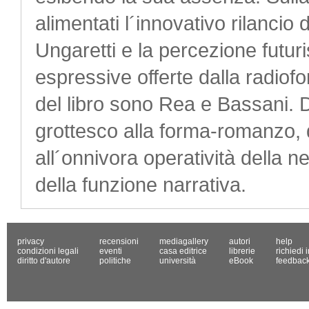
alimentati l´innovativo rilancio
Ungaretti e la percezione futuri
espressive offerte dalla radiofon
del libro sono Rea e Bassani. D
grottesco alla forma-romanzo, d
all´onnivora operatività della
della funzione narrativa.
privacy
recensioni
mediagallery
autori
help
condizioni legali
eventi
casa editrice
librerie
richiedi 
diritto d'autore
politiche
università
eBook
feedbac