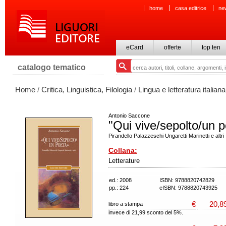
home
casa editrice
ne
eCard
offerte
top ten
catalogo tematico
Home
/
Critica, Linguistica, Filologia
/
Lingua e letteratura italiana
Antonio Saccone
"Qui vive/sepolto/un 
Pirandello Palazzeschi Ungaretti Marinetti e altri
Collana:
Letterature
ed.: 2008
ISBN: 9788820742829
pp.: 224
eISBN: 9788820743925
€
20,8
libro a stampa
invece di 21,99 sconto del 5%.