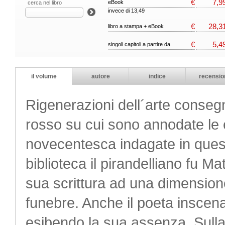
€
7,9
eBook
cerca nel libro
invece di 13,49
€
28,3
libro a stampa + eBook
€
5,4
singoli capitoli a partire da
il volume
autore
indice
recensio
Rigenerazioni dell´arte consegna
rosso su cui sono annodate le 
novecentesca indagate in quest
biblioteca il pirandelliano fu 
sua scrittura ad una dimension
funebre. Anche il poeta inscen
esibendo la sua assenza. Sull