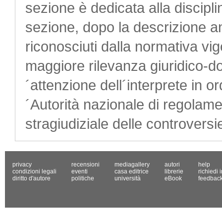
sezione è dedicata alla discipli
sezione, dopo la descrizione anal
riconosciuti dalla normativa vige
maggiore rilevanza giuridico-d
´attenzione dell´interprete in ord
´Autorità nazionale di regolamen
stragiudiziale delle controversie
privacy
recensioni
mediagallery
autori
help
condizioni legali
eventi
casa editrice
librerie
richiedi 
diritto d'autore
politiche
università
eBook
feedbac