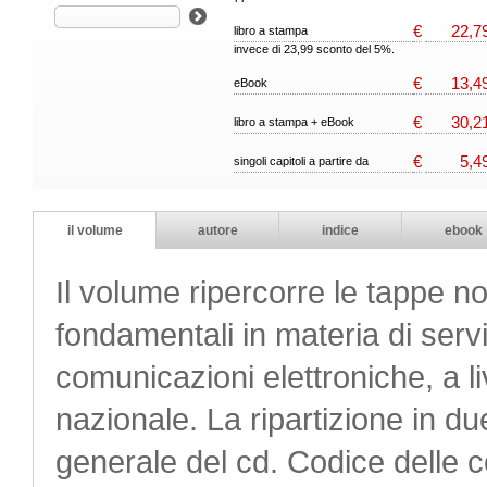
€
22,7
libro a stampa
invece di 23,99 sconto del 5%.
€
13,4
eBook
€
30,2
libro a stampa + eBook
€
5,4
singoli capitoli a partire da
il volume
autore
indice
ebook
Il volume ripercorre le tappe n
fondamentali in materia di servi
comunicazioni elettroniche, a li
nazionale. La ripartizione in du
generale del cd. Codice delle 