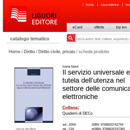
home
casa editrice
ne
eCard
offerte
top ten
catalogo tematico
Home
/
Diritto
/
Diritto civile, privato
/ scheda prodotto
Ivana Nasti
Il servizio universale e
tutela dell'utenza nel
settore delle comunica
elettroniche
Collana:
Quaderni di DECo
ed.: 2009
ISBN: 9788820742744
cerca nel libro
pp.: 216
eISBN: 9788820747381