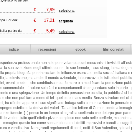
13,49 sconto del 5%.
€
7,99
seleziona
€
17,21
ampa + eBook
acquista
€
5,49
itoli a partire da
seleziona
indice
recensioni
ebook
libri correlati
 esperienza professionale non solo per rivelarne alcuni meccanismi invisibili all´e
, la sua evoluzione negli ultimi decenni, le sue formule, il suo slang, la sua degen
 propria biografia per rintracciare le influenze esercitate, nella società italiana e 
dio, la televisione, ma anche il mondo aziendale, la burocrazia, le istituzioni pubbl
ini, eventi, mode – che contribuiscono a formare o a modificare la percezione pubb
ne commerciale – l´autore spia fatti e comportamenti che riguardano solo in parte il
mento e una spiegazione. Un tempo definita persuasione occulta, la pubblicità si li
a e che non può fare a meno di lei: quello dei mass media. Senza scivolare nei cliché
anti, tra ciò che appare e il suo significato; indaga sulla comunicazione in generale e s
simpegno estetico e la deriva dei valori: “Da antico lettore di Crimen, tendo a imm
enze funeste. [...] penso in un lampo alla grafica scellerata che deturpa gran parte
allide vetrine, tutto quell´effetto-pizzeria esploso non solo nelle periferie, ma anche
. Immagino questo bar come scenario ideale di delitti improvvisi e banali: a suggellar
ra e vendicativa. Non grandi regolamenti di conti, notti di San Valentino, spietati pr