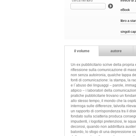
cerca nel libro
invece di 
eBook
libro a st
singoli cap
il volume
autore
Un ex pubblicitario scrive della propria
riflessione sulla comunicazione di massa
non senza autoironia, qualche tappa della
fonti di comunicazione: la stampa, la ra
e l´abuso dei linguaggi – parole, immag
atipico – i laboratori della comunicazio
pratiche pubblicitarie trovano un fonda
allo stesso tempo, il mondo che la ospit
interroga sulle differenze, talvolta rilev
un rapporto di corrispondenza tra il di
fondato sulla sciatteria produca consegu
impudenti, i logotipi pretenziosi, le squ
decorosi, quando non addirittura austeri
balordo, lo sfogo di una depressione oscu