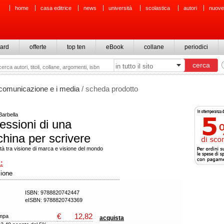
home
casa editrice
news
università
scolastica
autori
nuove
ard
offerte
top ten
eBook
collane
periodici
 comunicazione e i media
/ scheda prodotto
Barbella
essioni di una
hina per scrivere
ità tra visione di marca e visione del mondo
:
ione
ISBN: 9788820742447
eISBN: 9788820743369
€
12,82
ampa
acquista