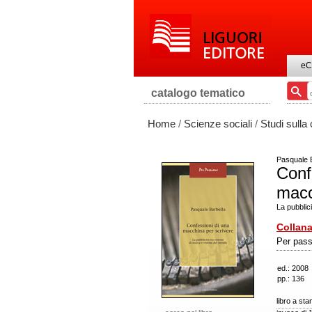
eC
catalogo tematico
Home
/
Scienze sociali
/
Studi sulla
Pasquale 
Conf
macc
La pubblic
Collana
Per pass
ed.: 2008
pp.: 136
libro a st