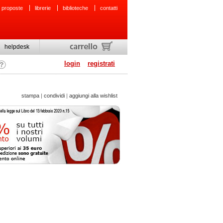
 proposte
librerie
biblioteche
contatti
helpdesk
login
registrati
stampa
|
condividi
|
aggiungi alla wishlist