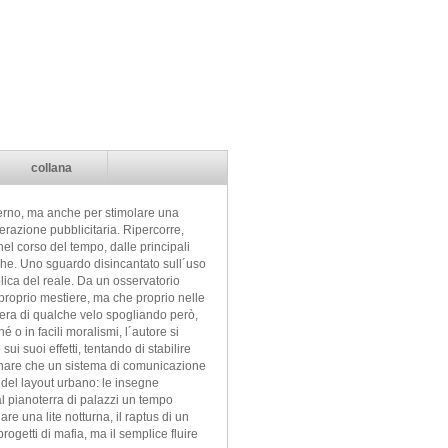
collana
sterno, ma anche per stimolare una
erazione pubblicitaria. Ripercorre,
nel corso del tempo, dalle principali
iche. Uno sguardo disincantato sull´uso
lica del reale. Da un osservatorio
 proprio mestiere, ma che proprio nelle
bera di qualche velo spogliando però,
 o in facili moralismi, l´autore si
ui suoi effetti, tentando di stabilire
aginare che un sistema di comunicazione
 del layout urbano: le insegne
 al pianoterra di palazzi un tempo
e una lite notturna, il raptus di un
ogetti di mafia, ma il semplice fluire