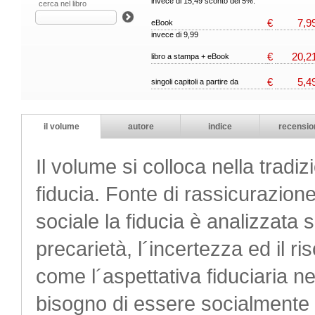
invece di 15,49 sconto del 5%.
cerca nel libro
€
7,9
eBook
invece di 9,99
€
20,2
libro a stampa + eBook
€
5,4
singoli capitoli a partire da
il volume
autore
indice
recensio
Il volume si colloca nella tradiz
fiducia. Fonte di rassicurazione
sociale la fiducia è analizzata 
precarietà, l´incertezza ed il ri
come l´aspettativa fiduciaria ne
bisogno di essere socialmente 