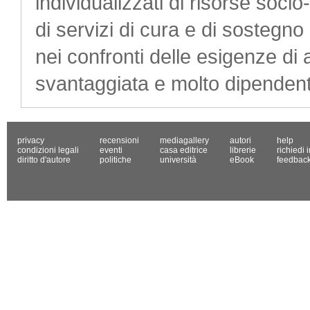
individualizzati di risorse soc
di servizi di cura e di sostegno
nei confronti delle esigenze di
svantaggiata e molto dipendente 
privacy
recensioni
mediagallery
autori
help
condizioni legali
eventi
casa editrice
librerie
richiedi 
diritto d'autore
politiche
università
eBook
feedbac