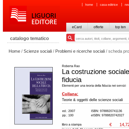
home
casa editrice
ne
eCard
offerte
top ten
catalogo tematico
Home
/
Scienze sociali
/
Problemi e ricerche sociali
/ scheda pro
Roberta Rao
La costruzione sociale
fiducia
Elementi per una teoria della fiducia nei servizi
Collana:
Teorie & oggetti delle scienze sociali
ed.: 2007
ISBN: 9788820741136
pp.: 100
eISBN: 9788820742027
€
14,7
libro a stampa