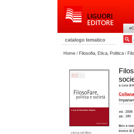
eC
catalogo tematico
Home
/
Filosofia, Etica, Politica
/
Fil
Filos
soci
a cura di 
Collana
Impariam
ed.: 2008
pp.: 180
libro a st
invece di 
cerca nel libro