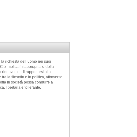
 la richiesta dell´uomo nei suoi
Ciò implica il riappropriarsi della
 rinnovata – di rapportarsi alla
a la filosofia e la politica, attraverso
osofia in società possa condurre a
a, libertaria e tollerante.