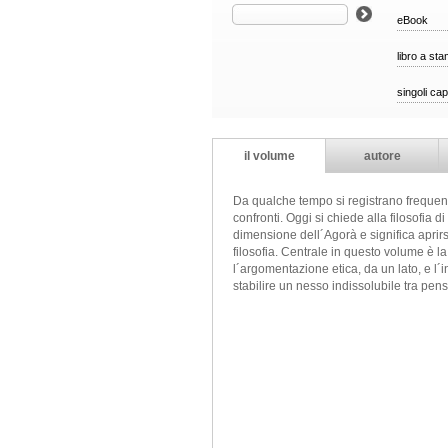
eBook
libro a st
singoli cap
il volume
autore
Da qualche tempo si registrano frequentaz
confronti. Oggi si chiede alla filosofia d
dimensione dell´Agorà e significa aprirs
filosofia. Centrale in questo volume è la
l´argomentazione etica, da un lato, e l´i
stabilire un nesso indissolubile tra pens