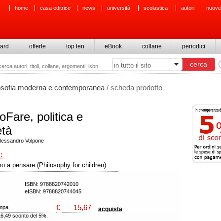
home
casa editrice
news
università
scolastica
autori
nuove
ard
offerte
top ten
eBook
collane
periodici
osofia moderna e contemporanea
/ scheda prodotto
oFare, politica e
età
Alessandro Volpone
:
o a pensare (Philosophy for children)
ISBN: 9788820742010
eISBN: 9788820744045
€
15,67
ampa
acquista
16,49 sconto del 5%.