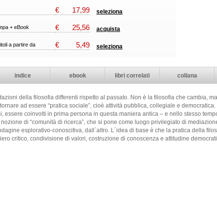
€
17,99
seleziona
€
25,56
ampa + eBook
acquista
€
5,49
itoli a partire da
seleziona
indice
ebook
libri correlati
collana
ioni della filosofia differenti rispetto al passato. Non è la filosofia che cambia, ma
i tornare ad essere “pratica sociale”, cioè attività pubblica, collegiale e democratica. 
i, essere coinvolti in prima persona in questa maniera antica – e nello stesso tempo
 nozione di “comunità di ricerca”, che si pone come luogo privilegiato di mediazione fr
ndagine esplorativo-conoscitiva, dall´altro. L´idea di base è che la pratica della fil
iero critico, condivisione di valori, costruzione di conoscenza e attitudine democratic