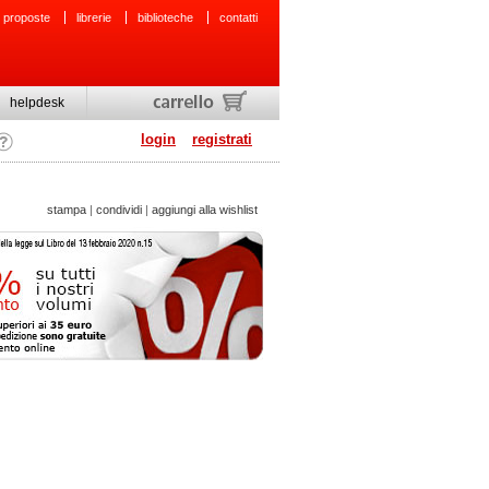
 proposte
librerie
biblioteche
contatti
helpdesk
login
registrati
stampa
|
condividi
|
aggiungi alla wishlist