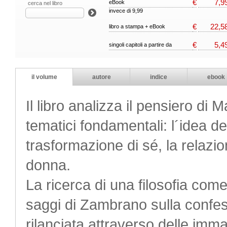
€
7,9
eBook
cerca nel libro
invece di 9,99
€
22,5
libro a stampa + eBook
€
5,4
singoli capitoli a partire da
il volume
autore
indice
ebook
Il libro analizza il pensiero di 
tematici fondamentali: l´idea de
trasformazione di sé, la relazio
donna.
La ricerca di una filosofia com
saggi di Zambrano sulla confess
rilanciata attraverso delle imma