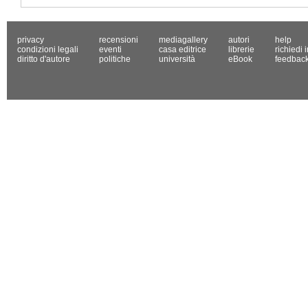
privacy
recensioni
mediagallery
autori
help
condizioni legali
eventi
casa editrice
librerie
richiedi 
diritto d'autore
politiche
università
eBook
feedbac