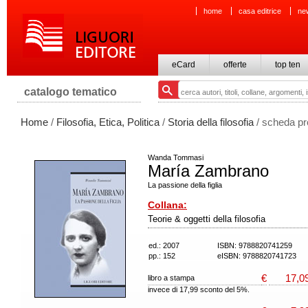
home
casa editrice
ne
eCard
offerte
top ten
catalogo tematico
Home
/
Filosofia, Etica, Politica
/
Storia della filosofia
/ scheda pr
Wanda Tommasi
María Zambrano
La passione della figlia
Collana:
Teorie & oggetti della filosofia
ed.: 2007
ISBN: 9788820741259
pp.: 152
eISBN: 9788820741723
€
17,0
libro a stampa
invece di 17,99 sconto del 5%.