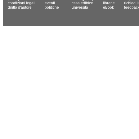
condizioni legali
eventi
casa editrice
librerie
richiedi 
diritto d'autore
politiche
università
eBook
feedbac