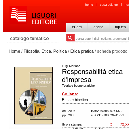
home
casa editrice
ne
eCard
offerte
top ten
catalogo tematico
Home
/
Filosofia, Etica, Politica
/
Etica pratica
/ scheda prodotto
Luigi Mariano
Responsabilità etica
d'impresa
Teoria e buone pratiche
Collana:
Etica e bioetica
ed.: 2007
ISBN: 9788820741372
pp.: 288
eISBN: 9788820741792
€
20,8
libro a stampa