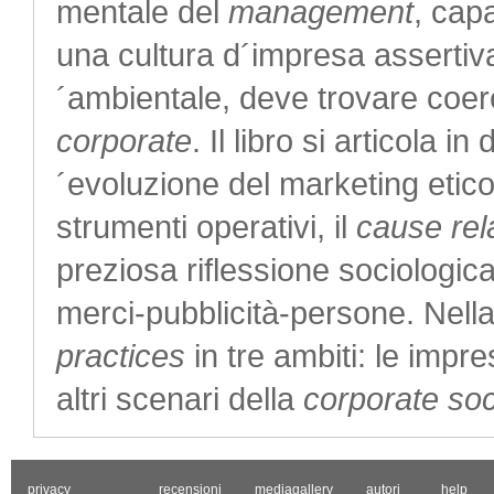
mentale del
management
, cap
una cultura d´impresa assertiva.
´ambientale, deve trovare coere
corporate
. Il libro si articola i
´evoluzione del marketing etico,
strumenti operativi, il
cause rel
preziosa riflessione sociologic
merci-pubblicità-persone. Nel
practices
in tre ambiti: le impr
altri scenari della
corporate soci
privacy
recensioni
mediagallery
autori
help