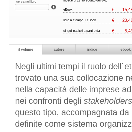
invece di 21,99 sconto del 5%.
cerca nel libro
€
15,4
eBook
€
29,4
libro a stampa + eBook
€
5,4
singoli capitoli a partire da
il volume
autore
indice
ebook
Negli ultimi tempi il ruolo dell´
trovato una sua collocazione ne
nella capacità delle imprese 
nei confronti degli
stakeholder
questo tipo, accompagnata da u
definite come sistema organiz