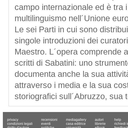
campo internazionale ed è tra i 
multilinguismo nell´Unione eur
Le sei Parti in cui sono distrib
singole introduzioni dei curatori 
Maestro. L´opera comprende anc
scritti di Sabatini: uno strumen
documenta anche la sua attività
attraverso i media e la sua cos
storiografici sull´Abruzzo, sua t
privacy
recensioni
mediagallery
autori
help
condizioni legali
eventi
casa editrice
librerie
richiedi 
diritto d'autore
politiche
università
eBook
feedbac