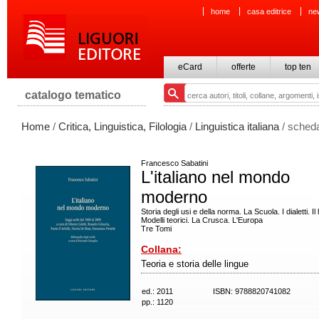
home
casa editrice
ne
eCard
offerte
top ten
catalogo tematico
Home
/
Critica, Linguistica, Filologia
/
Linguistica italiana
/ scheda
Francesco Sabatini
L'italiano nel mondo
moderno
Storia degli usi e della norma. La Scuola. I dialetti. Il 
Modelli teorici. La Crusca. L'Europa
Tre Tomi
Collana:
Teoria e storia delle lingue
ed.: 2011
ISBN: 9788820741082
pp.: 1120