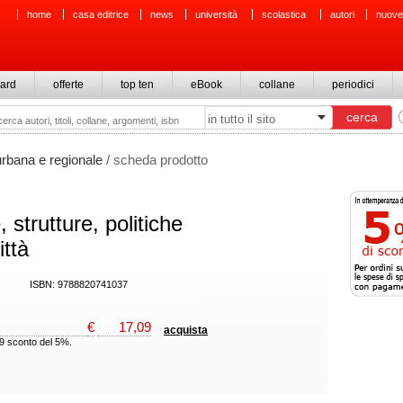
home
casa editrice
news
università
scolastica
autori
nuove
ard
offerte
top ten
eBook
collane
periodici
rbana e regionale
/ scheda prodotto
 strutture, politiche
ittà
ISBN: 9788820741037
€
17,09
acquista
99 sconto del 5%.