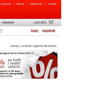
 proposte
librerie
biblioteche
contatti
helpdesk
login
registrati
stampa
|
condividi
|
aggiungi alla wishlist