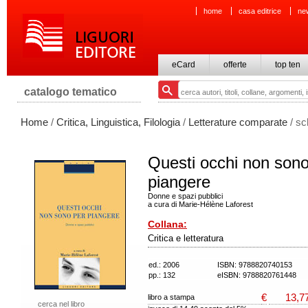
home
casa editrice
ne
eCard
offerte
top ten
catalogo tematico
Home
/
Critica, Linguistica, Filologia
/
Letterature comparate
/ sc
Questi occhi non sono
piangere
Donne e spazi pubblici
a cura di Marie-Hélène Laforest
Collana:
Critica e letteratura
ed.: 2006
ISBN: 9788820740153
pp.: 132
eISBN: 9788820761448
€
13,7
libro a stampa
cerca nel libro