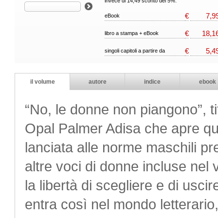
invece di 14,49 sconto del 5%.
€
7,9
eBook
€
18,1
libro a stampa + eBook
€
5,4
singoli capitoli a partire da
il volume
autore
indice
ebook
“No, le donne non piangono”, ti
Opal Palmer Adisa che apre que
lanciata alle norme maschili pr
altre voci di donne incluse nel 
la libertà di scegliere e di usci
entra così nel mondo letterario,