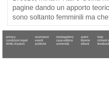
pagine dando un apporto teoric
sono soltanto femminili ma che r
privacy
recensioni
mediagallery
autori
help
condizioni legali
eventi
casa editrice
librerie
richiedi 
diritto d'autore
politiche
università
eBook
feedbac