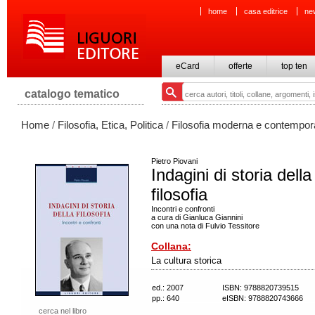
home
casa editrice
ne
eCard
offerte
top ten
catalogo tematico
Home
/
Filosofia, Etica, Politica
/
Filosofia moderna e contempo
Pietro Piovani
Indagini di storia della
filosofia
Incontri e confronti
a cura di Gianluca Giannini
con una nota di Fulvio Tessitore
Collana:
La cultura storica
ed.: 2007
ISBN: 9788820739515
pp.: 640
eISBN: 9788820743666
cerca nel libro