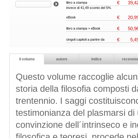
€
39,4
libro a stampa
invece di 41,49 sconto del 5%.
€
20,9
eBook
€
50,9
libro a stampa + eBook
€
5,4
singoli capitoli a partire da
il volume
autore
indice
recensio
Questo volume raccoglie alcuni de
storia della filosofia composti d
trentennio. I saggi costituiscon
testimonianza del plasmarsi di
convinzione dell´intrinseco e in
filosofica e teoresi, procede nel