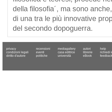
della filosofia´, ma sono anche,
di una tra le più innovative pro
del secondo dopoguerra.
privacy
recensioni
mediagallery
autori
help
condizioni legali
eventi
casa editrice
librerie
richiedi 
diritto d'autore
politiche
università
eBook
feedbac