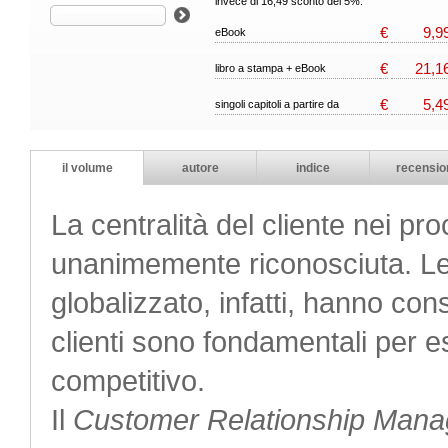
invece di 16,49 sconto del 5%.
€
9,9
eBook
€
21,1
libro a stampa + eBook
€
5,4
singoli capitoli a partire da
il volume
autore
indice
recensio
La centralità del cliente nei pr
unanimemente riconosciuta. L
globalizzato, infatti, hanno cons
clienti sono fondamentali per e
competitivo.
Il
Customer Relationship Man