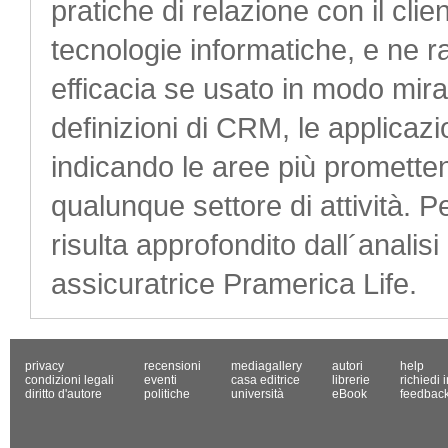
pratiche di relazione con il clie
tecnologie informatiche, e ne 
efficacia se usato in modo mirat
definizioni di CRM, le applicazio
indicando le aree più promettent
qualunque settore di attività. Pe
risulta approfondito dall´analisi
assicuratrice Pramerica Life.
privacy
recensioni
mediagallery
autori
help
condizioni legali
eventi
casa editrice
librerie
richiedi 
diritto d'autore
politiche
università
eBook
feedbac