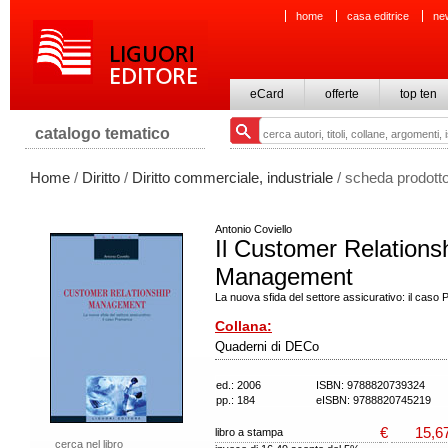
home
casa editrice
ne
eCard
offerte
top ten
catalogo tematico
Home
/
Diritto
/
Diritto commerciale, industriale
/ scheda prodott
Antonio Coviello
Il Customer Relations
Management
La nuova sfida del settore assicurativo: il caso
Collana:
Quaderni di DECo
ed.: 2006
ISBN: 9788820739324
pp.: 184
eISBN: 9788820745219
€
15,6
libro a stampa
cerca nel libro