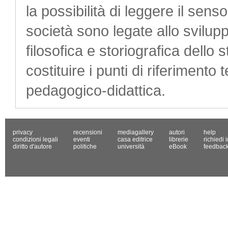
la possibilità di leggere il sens
società sono legate allo svilup
filosofica e storiografica dello 
costituire i punti di riferimento
pedagogico-didattica.
privacy
recensioni
mediagallery
autori
help
condizioni legali
eventi
casa editrice
librerie
richiedi 
diritto d'autore
politiche
università
eBook
feedbac