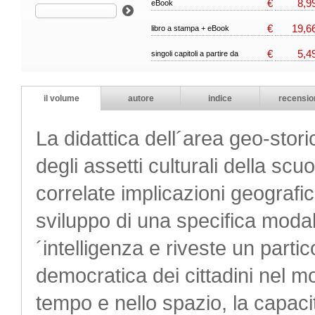
€
8,9
eBook
€
19,6
libro a stampa + eBook
€
5,4
singoli capitoli a partire da
il volume
autore
indice
recensio
La didattica dell´area geo-stor
degli assetti culturali della scuo
correlate implicazioni geografi
sviluppo di una specifica modali
´intelligenza e riveste un partic
democratica dei cittadini nel 
tempo e nello spazio, la capacità