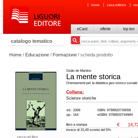
home
casa editrice
ne
eCard
offerte
top ten
catalogo tematico
Home
/
Educazione
/
Formazione
/ scheda prodotto
Giulio de Martino
La mente storica
Orientamenti per la didattica geo-storico-sociale
Collana:
Scienze storiche
ed.: 2006
ISBN: 9788820739058
pp.: 164
eISBN: 9788820744984
€
14,7
libro a stampa
invece di 15,49 sconto del 5%.
cerca nel libro