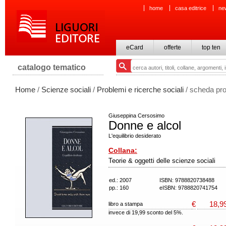
home
casa editrice
ne
eCard
offerte
top ten
catalogo tematico
Home
/
Scienze sociali
/
Problemi e ricerche sociali
/ scheda pro
Giuseppina Cersosimo
Donne e alcol
L'equilibrio desiderato
Collana:
Teorie & oggetti delle scienze sociali
ed.: 2007
ISBN: 9788820738488
pp.: 160
eISBN: 9788820741754
€
18,9
libro a stampa
invece di 19,99 sconto del 5%.