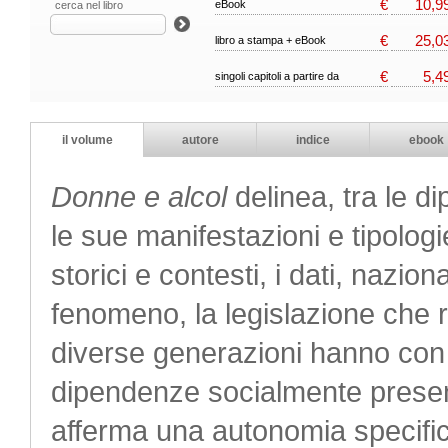
€
10,9
eBook
cerca nel libro
€
25,0
libro a stampa + eBook
€
5,4
singoli capitoli a partire da
il volume
autore
indice
ebook
Donne e alcol
delinea, tra le d
le sue manifestazioni e tipologie
storici e contesti, i dati, naziona
fenomeno, la legislazione che re
diverse generazioni hanno con 
dipendenze socialmente presenti
afferma una autonomia specifi