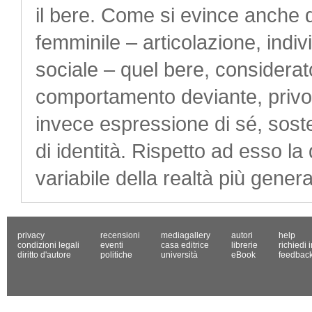
il bere. Come si evince anche dai
femminile – articolazione, indivi
sociale – quel bere, considerat
comportamento deviante, privo 
invece espressione di sé, sos
di identità. Rispetto ad esso la
variabile della realtà più gener
privacy
recensioni
mediagallery
autori
help
condizioni legali
eventi
casa editrice
librerie
richiedi 
diritto d'autore
politiche
università
eBook
feedbac