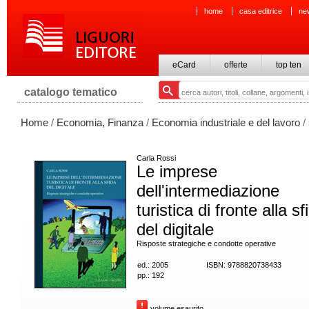
home
casa editrice
ne
eCard
offerte
top ten
catalogo tematico
Home
/
Economia, Finanza
/
Economia industriale e del lavoro
/
Carla Rossi
Le imprese
dell'intermediazione
turistica di fronte alla sf
del digitale
Risposte strategiche e condotte operative
ed.: 2005
ISBN: 9788820738433
pp.: 192
volume esaurito