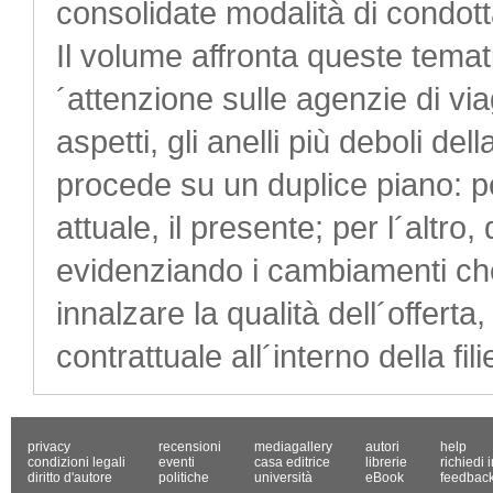
consolidate modalità di condott
Il volume affronta queste temati
´attenzione sulle agenzie di vi
aspetti, gli anelli più deboli del
procede su un duplice piano: pe
attuale, il presente; per l´altro, 
evidenziando i cambiamenti che
innalzare la qualità dell´offer
contrattuale all´interno della fili
privacy
recensioni
mediagallery
autori
help
condizioni legali
eventi
casa editrice
librerie
richiedi 
diritto d'autore
politiche
università
eBook
feedbac