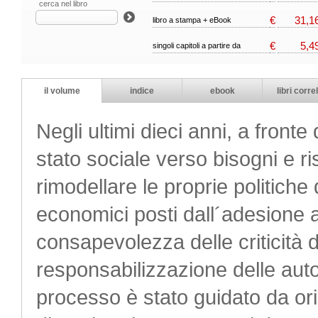
cerca nel libro
€
31,1
libro a stampa + eBook
€
5,4
singoli capitoli a partire da
il volume
indice
ebook
libri correl
Negli ultimi dieci anni, a front
stato sociale verso bisogni e ris
rimodellare le proprie politiche 
economici posti dall´adesione 
consapevolezza delle criticità 
responsabilizzazione delle auto
processo è stato guidato da or