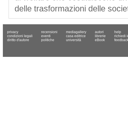
delle trasformazioni delle soc
privacy
recensioni
mediagallery
autori
help
condizioni legali
eventi
casa editrice
librerie
richiedi 
diritto d'autore
politiche
università
eBook
feedbac