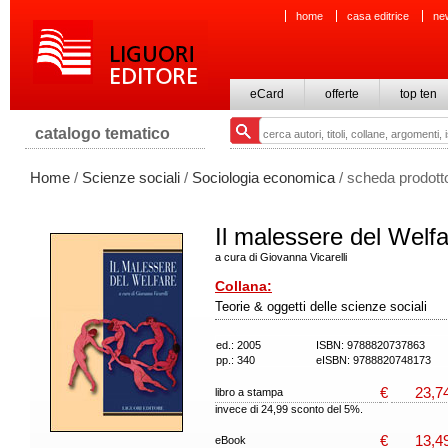
home
casa editrice
ne
eCard
offerte
top ten
catalogo tematico
Home
/
Scienze sociali
/
Sociologia economica
/ scheda prodott
Il malessere del Welf
a cura di Giovanna Vicarelli
Collana:
Teorie & oggetti delle scienze sociali
ed.: 2005
ISBN: 9788820737863
pp.: 340
eISBN: 9788820748173
€
23,7
libro a stampa
invece di 24,99 sconto del 5%.
€
13,4
eBook