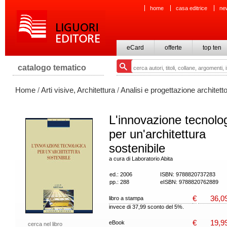
home
casa editrice
ne
eCard
offerte
top ten
catalogo tematico
Home
/
Arti visive, Architettura
/
Analisi e progettazione architett
L'innovazione tecnolo
per un'architettura
sostenibile
a cura di Laboratorio Abita
ed.: 2006
ISBN: 9788820737283
pp.: 288
eISBN: 9788820762889
€
36,0
libro a stampa
invece di 37,99 sconto del 5%.
€
19,9
eBook
cerca nel libro