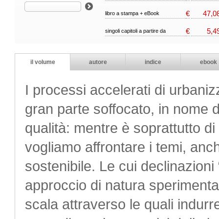
€
47,0
libro a stampa + eBook
€
5,4
singoli capitoli a partire da
il volume
autore
indice
ebook
I processi accelerati di urbani
gran parte soffocato, in nome de
qualità: mentre è soprattutto d
vogliamo affrontare i temi, anche
sostenibile. Le cui declinazion
approccio di natura sperimental
scala attraverso le quali indur