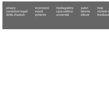
privacy
recensioni
mediagallery
autori
help
condizioni legali
eventi
casa editrice
librerie
richiedi 
diritto d'autore
politiche
università
eBook
feedbac