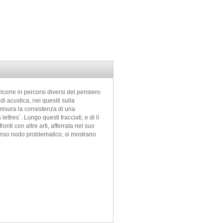
icorre in percorsi diversi del pensiero
di acustica, nei quesiti sulla
 misura la consistenza di una
ttres´. Lungo questi tracciati, e di lì
onti con altre arti, afferrata nel suo
denso nodo problematico, si mostrano