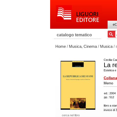
eC
catalogo tematico
Home
/
Musica, Cinema
/
Musica
/ 
Cecilia C
La r
Estetica e 
Collana
Memo
ed.: 2004
pp.: 512
libro a st
invece di 
cerca nel libro