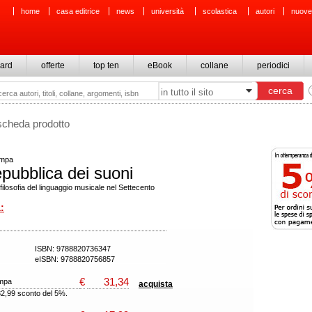
home
casa editrice
news
università
scolastica
autori
nuove
ard
offerte
top ten
eBook
collane
periodici
scheda prodotto
ampa
epubblica dei suoni
filosofia del linguaggio musicale nel Settecento
:
ISBN: 9788820736347
eISBN: 9788820756857
€
31,34
ampa
acquista
32,99 sconto del 5%.