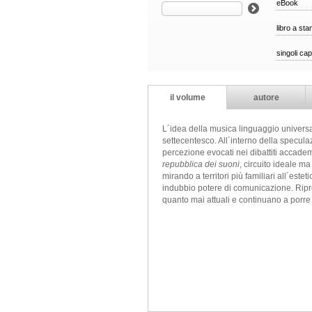
eBook
libro a st
singoli cap
il volume
autore
L´idea della musica linguaggio universale
settecentesco. All´interno della speculazi
percezione evocati nei dibattiti accadem
repubblica dei suoni
, circuito ideale ma
mirando a territori più familiari all´este
indubbio potere di comunicazione. Ripro
quanto mai attuali e continuano a porre 