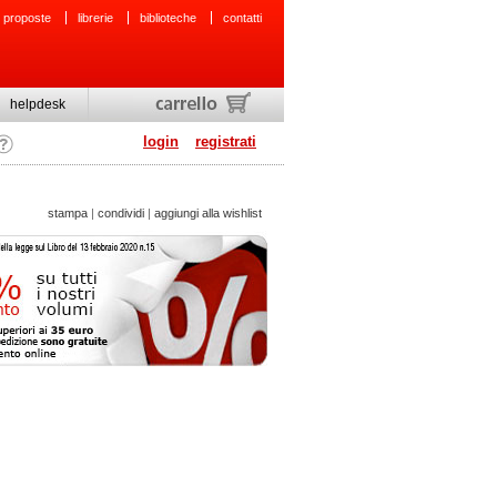
 proposte
librerie
biblioteche
contatti
helpdesk
login
registrati
stampa
|
condividi
|
aggiungi alla wishlist