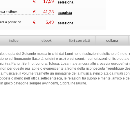
€
17,99
seleziona
€
41,23
ampa + eBook
acquista
€
5,49
itoli a partire da
seleziona
indice
ebook
libri correlati
collana
, utopia del Seicento messa in crisi dai Lumi nelle risoluzioni estetiche più note, r
one sul linguaggio (facoltà, origini e uso) e sui segni, negli orizzonti di fisiologia e 
ici (tra Parigi, Berlino, Londra, Tolosa, Losanna e ancora altri crocevia europei) si
 non per questo più labile o evanescente a fronte della riconosciuta ‘république des le
tica musicale, il volume trasmette un´immagine della musica svincolata da rituali confr
poste o meno nell´ottica settecentesca, le relazioni tra suono e mente, antico e 
in gioco categorie sempre avvincenti, tuttora inesaurite.