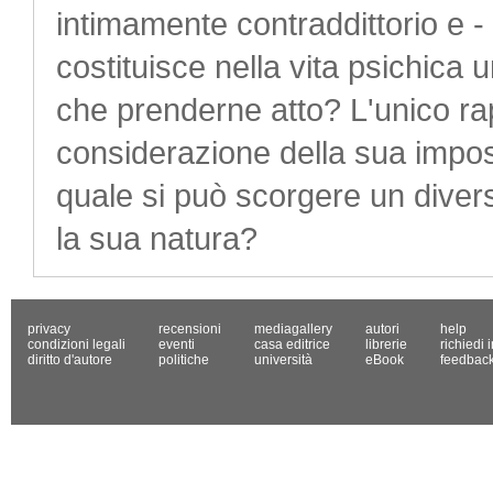
intimamente contraddittorio e -
costituisce nella vita psichica
che prenderne atto? L'unico rap
considerazione della sua imposs
quale si può scorgere un divers
la sua natura?
privacy
recensioni
mediagallery
autori
help
condizioni legali
eventi
casa editrice
librerie
richiedi 
diritto d'autore
politiche
università
eBook
feedbac