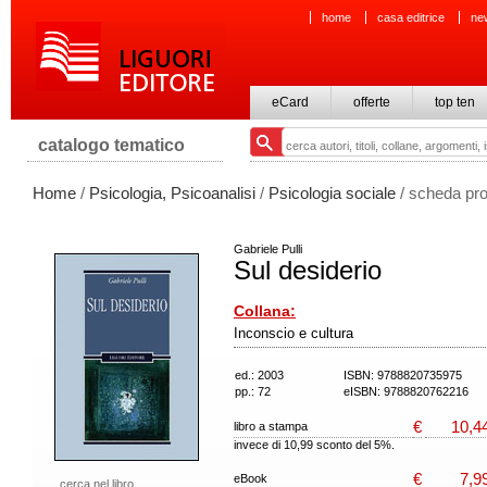
home
casa editrice
ne
eCard
offerte
top ten
catalogo tematico
Home
/
Psicologia, Psicoanalisi
/
Psicologia sociale
/ scheda pro
Gabriele Pulli
Sul desiderio
Collana:
Inconscio e cultura
ed.: 2003
ISBN: 9788820735975
pp.: 72
eISBN: 9788820762216
€
10,4
libro a stampa
invece di 10,99 sconto del 5%.
€
7,9
eBook
cerca nel libro