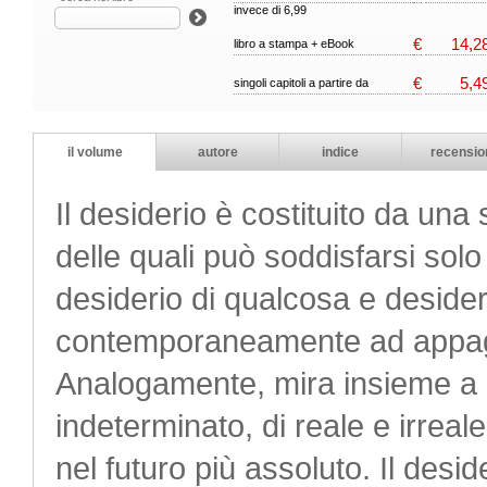
invece di 6,99
€
14,2
libro a stampa + eBook
€
5,4
singoli capitoli a partire da
il volume
autore
indice
recensio
Il desiderio è costituito da un
delle quali può soddisfarsi solo 
desiderio di qualcosa e desider
contemporaneamente ad appaga
Analogamente, mira insieme a 
indeterminato, di reale e irreal
nel futuro più assoluto. Il desi