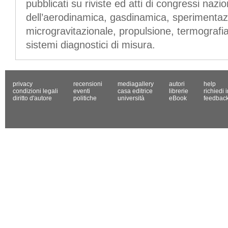
pubblicati su riviste ed atti di congressi nazi
dell’aerodinamica, gasdinamica, sperimentaz
microgravitazionale, propulsione, termografia
sistemi diagnostici di misura.
privacy
recensioni
mediagallery
autori
help
condizioni legali
eventi
casa editrice
librerie
richiedi 
diritto d'autore
politiche
università
eBook
feedbac