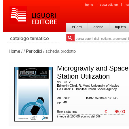
home
casa editrice
ne
eCard
offerte
top ten
catalogo tematico
Home
/
/
Periodici
/ scheda prodotto
Microgravity and Space
Station Utilization
Vol. 3 n. 2
Editor-in-Chief: R. Monti University of Naples
Co-Editor: C. Bonifazi Italian Space Agency
ed.: 2003
ISBN: 9788820735135
pp.: 40
€
95,00
libro a stampa
invece di 100,00 sconto del 5%.