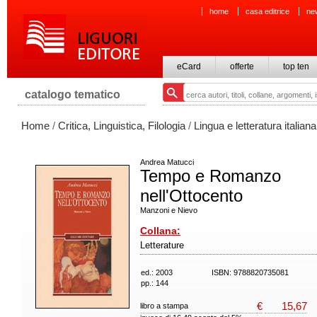
home
casa editrice
ne
eCard
offerte
top ten
catalogo tematico
Home
/
Critica, Linguistica, Filologia
/
Lingua e letteratura italiana
Andrea Matucci
Tempo e Romanzo
nell'Ottocento
Manzoni e Nievo
Collana:
Letterature
ed.: 2003
ISBN: 9788820735081
pp.: 144
€
15,67
libro a stampa