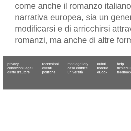
come anche il romanzo italiano
narrativa europea, sia un gen
modificarsi e di arricchirsi attra
romanzi, ma anche di altre for
privacy
recensioni
mediagallery
autori
help
condizioni legali
eventi
casa editrice
librerie
richiedi 
diritto d'autore
politiche
università
eBook
feedbac