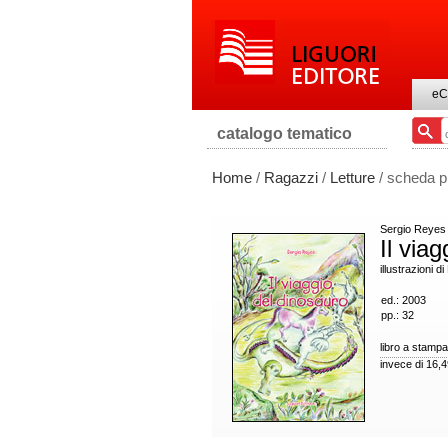
eC
catalogo tematico
Home
/
Ragazzi
/
Letture
/ scheda p
Sergio Reyes
Il via
illustrazioni 
ed.: 2003
pp.: 32
libro a stampa
invece di 16,