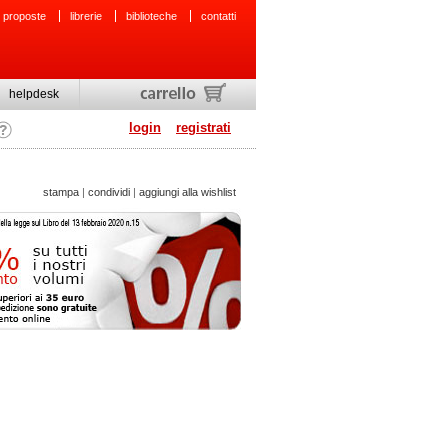
 proposte
librerie
biblioteche
contatti
helpdesk
login
registrati
stampa
|
condividi
|
aggiungi alla wishlist