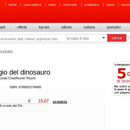
home
casa editrice
news
università
scolastica
autori
nuove
ard
offerte
top ten
eBook
collane
periodici
rodotto
ggio del dinosauro
di Linda Chauffourier Reyes
ISBN: 9788820734985
€
15,67
acquista
49 sconto del 5%.