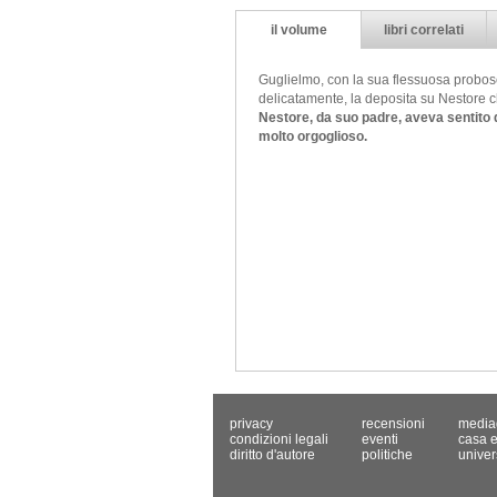
il volume
libri correlati
Guglielmo, con la sua flessuosa probosci
delicatamente, la deposita su Nestore 
Nestore, da suo padre, aveva sentito d
molto orgoglioso.
privacy
recensioni
media
condizioni legali
eventi
casa e
diritto d'autore
politiche
univer