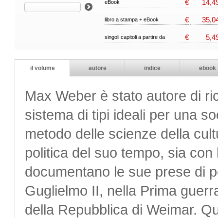
€
14,4
eBook
€
35,0
libro a stampa + eBook
€
5,4
singoli capitoli a partire da
il volume
autore
indice
ebook
Max Weber è stato autore di ric
sistema di tipi ideali per una s
metodo delle scienze della cultu
politica del suo tempo, sia con 
documentano le sue prese di po
Guglielmo II, nella Prima guerr
della Repubblica di Weimar. Ques