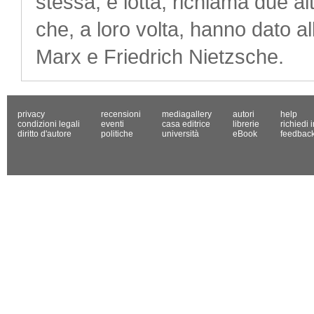
stessa, e lotta, richiama due al
che, a loro volta, hanno dato al
Marx e Friedrich Nietzsche.
privacy
recensioni
mediagallery
autori
help
condizioni legali
eventi
casa editrice
librerie
richiedi 
diritto d'autore
politiche
università
eBook
feedbac