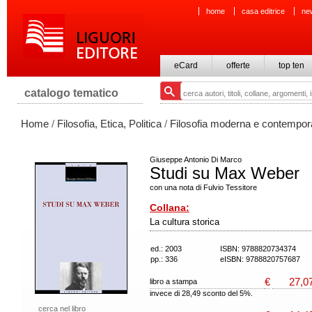
home
casa editrice
ne
eCard
offerte
top ten
catalogo tematico
Home
/
Filosofia, Etica, Politica
/
Filosofia moderna e contempo
Giuseppe Antonio Di Marco
Studi su Max Weber
con una nota di Fulvio Tessitore
Collana:
La cultura storica
ed.: 2003
ISBN: 9788820734374
pp.: 336
eISBN: 9788820757687
€
27,0
libro a stampa
invece di 28,49 sconto del 5%.
cerca nel libro