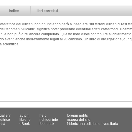
indice
libri correlati
statrice dei vulcani non rinunciando però a insediarsi sui terreni vulcanici resi fer
ei fenomeni vulcanici significa poter prevenire eventuali effetti catastrofici. Il ca
ni e non può dirsi ancora completato. Questo libro vuole contribuire al chiariment
do eventi anche indirettamente legati al vulcanismo. Un libro di divulgazione, dunq
 scientifica.
gallery
autori
help
foreign rights
ditrice
librerie
richiedi info
mappa del sito
sità
eBook
feedback
fridericiana editrice universitaria