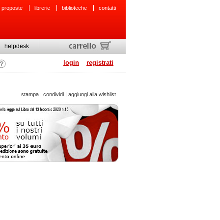
 proposte
librerie
biblioteche
contatti
helpdesk
login
registrati
stampa
|
condividi
|
aggiungi alla wishlist