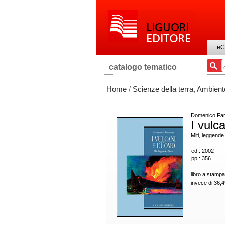
eC
catalogo tematico
Home
/
Scienze della terra, Ambient
Domenico Fa
I vulc
Miti, leggende
ed.: 2002
pp.: 356
libro a stampa
invece di 36,