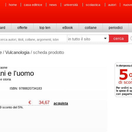
home
casa editrice
news
università
scolastica
autori
nuove
ard
offerte
top ten
eBook
collane
periodici
e
/
Vulcanologia
/ scheda prodotto
raone
ani e l'uomo
 e storia
ISBN: 9788820734183
€
34,67
acquista
49 sconto del 5%.