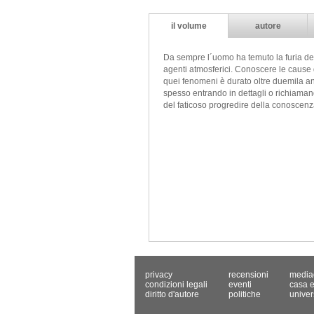
il volume
autore
Da sempre l´uomo ha temuto la furia deva
agenti atmosferici. Conoscere le cause d
quei fenomeni è durato oltre duemila an
spesso entrando in dettagli o richiaman
del faticoso progredire della conoscenza
privacy
recensioni
media
condizioni legali
eventi
casa e
diritto d'autore
politiche
univer