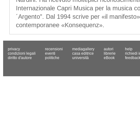
Internazionale Capri Musica per la musica c
´Argento”. Dal 1994 scrive per «il manifesto» 
contemporanee «Konsequenz».
privacy
recensioni
mediagallery
autori
help
condizioni legali
eventi
casa editrice
librerie
richiedi 
diritto d'autore
politiche
università
eBook
feedbac