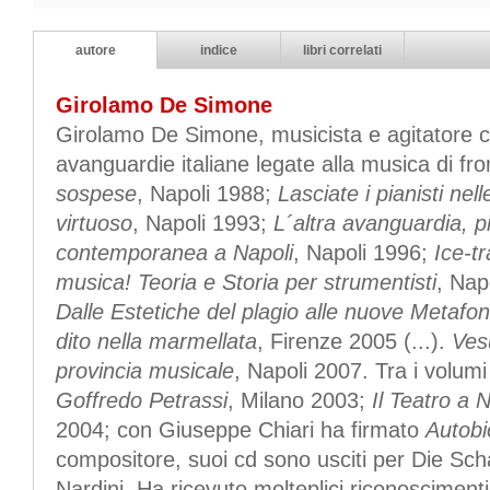
autore
indice
libri correlati
Girolamo De Simone
Girolamo De Simone, musicista e agitatore cul
avanguardie italiane legate alla musica di fr
sospese
, Napoli 1988;
Lasciate i pianisti ne
virtuoso
, Napoli 1993;
L´altra avanguardia, p
contemporanea a Napoli
, Napoli 1996;
Ice-tr
musica! Teoria e Storia per strumentisti
, Nap
Dalle Estetiche del plagio alle nuove Metafon
dito nella marmellata
, Firenze 2005 (...).
Vesu
provincia musicale
, Napoli 2007. Tra i volumi
Goffredo Petrassi
, Milano 2003;
Il Teatro a 
2004; con Giuseppe Chiari ha firmato
Autobi
compositore, suoi cd sono usciti per Die Scha
Nardini. Ha ricevuto molteplici riconoscimenti,