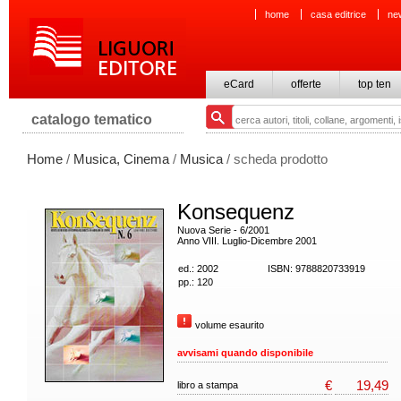
home
casa editrice
ne
eCard
offerte
top ten
catalogo tematico
Home
/
Musica, Cinema
/
Musica
/ scheda prodotto
Konsequenz
Nuova Serie - 6/2001
Anno VIII. Luglio-Dicembre 2001
ed.: 2002
ISBN: 9788820733919
pp.: 120
volume esaurito
avvisami quando disponibile
€
19,49
libro a stampa